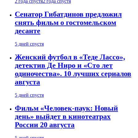
2 года спустя
2 года спустя
Сенатор Гибатдинов предложил
снять фильм о гостомельском
десанте
5 дней спустя
Женский футбол в «Теде Лассо»,
детектив Де Ниро и «Сто лет
одиночества». 10 лучших сериалов
августа
5 дней спустя
Фильм «Человек-паук: Новый
день» выйдет в кинотеатрах
России 20 августа
5 дней спустя