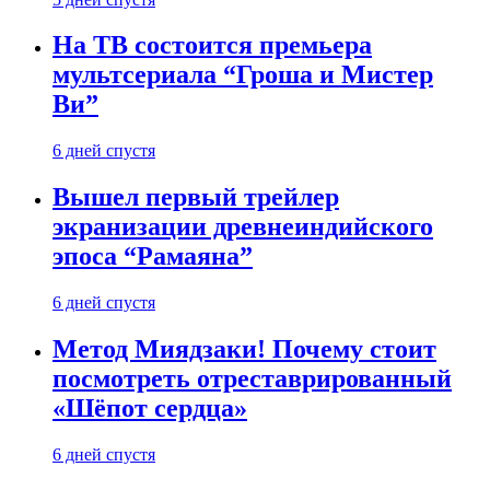
На ТВ состоится премьера
мультсериала “Гроша и Мистер
Ви”
6 дней спустя
Вышел первый трейлер
экранизации древнеиндийского
эпоса “Рамаяна”
6 дней спустя
Метод Миядзаки! Почему стоит
посмотреть отреставрированный
«Шёпот сердца»
6 дней спустя