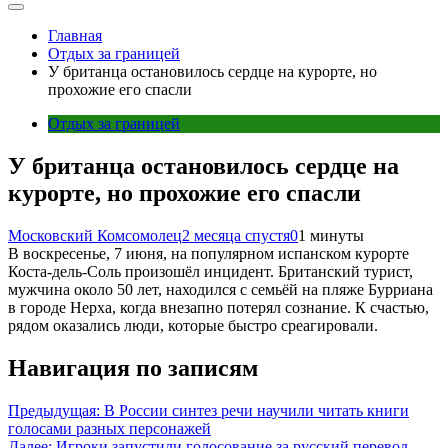
Главная
Отдых за границей
У британца остановилось сердце на курорте, но
прохожие его спасли
Отдых за границей
У британца остановилось сердце на
курорте, но прохожие его спасли
Московский Комсомолец
2 месяца спустя
0
1 минуты
В воскресенье, 7 июня, на популярном испанском курорте
Коста-дель-Соль произошёл инцидент. Британский турист,
мужчина около 50 лет, находился с семьёй на пляже Бурриана
в городе Нерха, когда внезапно потерял сознание. К счастью,
рядом оказались люди, которые быстро среагировали.
Навигация по записям
Предыдущая:
В России синтез речи научили читать книги
голосами разных персонажей
Далее:
Игроки запустили голосование за русский перевод