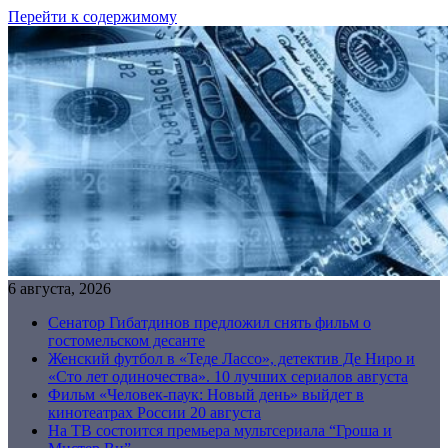
Перейти к содержимому
6 августа, 2026
Сенатор Гибатдинов предложил снять фильм о
гостомельском десанте
Женский футбол в «Теде Лассо», детектив Де Ниро и
«Сто лет одиночества». 10 лучших сериалов августа
Фильм «Человек-паук: Новый день» выйдет в
кинотеатрах России 20 августа
На ТВ состоится премьера мультсериала “Гроша и