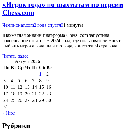
«Игрок года» по шахматам по версии
Chess.com
Чемпионат.com
2 года спустя
0
1 минуты
Шахматная онлайн-платформа Chess. com запустила
голосование по итогам 2024 года, где пользователи могут
выбрать игрока года, партию года, контентмейкера года….
Читать далее
Август 2026
Пн
Вт
Ср
Чт
Пт
Сб
Вс
1
2
3
4
5
6
7
8
9
10
11
12
13
14
15
16
17
18
19
20
21
22
23
24
25
26
27
28
29
30
31
« Июл
Рубрики