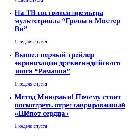
На ТВ состоится премьера
мультсериала “Гроша и Мистер
Ви”
1 неделя спустя
Вышел первый трейлер
экранизации древнеиндийского
эпоса “Рамаяна”
1 неделя спустя
Метод Миядзаки! Почему стоит
посмотреть отреставрированный
«Шёпот сердца»
1 неделя спустя