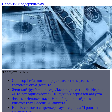
Перейти к содержимому
8 августа, 2026
Сенатор Гибатдинов предложил снять фильм о
гостомельском десанте
Женский футбол в «Теде Лассо», детектив Де Ниро и
«Сто лет одиночества». 10 лучших сериалов августа
Фильм «Человек-паук: Новый день» выйдет в
кинотеатрах России 20 августа
На ТВ состоится премьера мультсериала “Гроша и