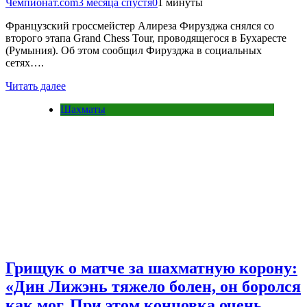
Чемпионат.com
3 месяца спустя
0
1 минуты
Французский гроссмейстер Алиреза Фирузджа снялся со
второго этапа Grand Chess Tour, проводящегося в Бухаресте
(Румыния). Об этом сообщил Фирузджа в социальных
сетях….
Читать далее
Шахматы
Грищук о матче за шахматную корону:
«Дин Лижэнь тяжело болен, он боролся
как мог. При этом концовка очень