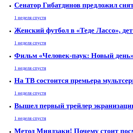
Сенатор Гибатдинов предложил снят
1 неделя спустя
Женский футбол в «Теде Лассо», дет
1 неделя спустя
Фильм «Человек-паук: Новый день» 
1 неделя спустя
На ТВ состоится премьера мультсе
1 неделя спустя
Вышел первый трейлер экранизации
1 неделя спустя
Метод Миядзаки! Почему стоит пос