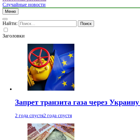
Случайные новости
Меню
Найти:
Заголовки
Запрет транзита газа через Украин
2 года спустя
2 года спустя