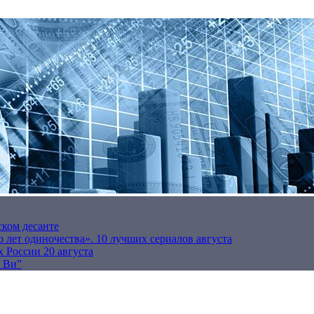
ском десанте
 лет одиночества». 10 лучших сериалов августа
 России 20 августа
р Ви”