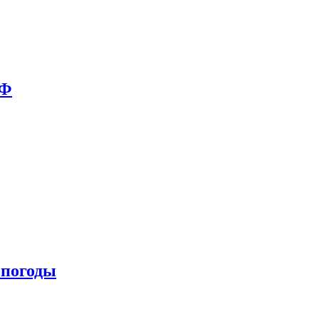
РФ
 погоды