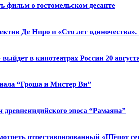
ь фильм о гостомельском десанте
ектив Де Ниро и «Сто лет одиночества».
выйдет в кинотеатрах России 20 август
риала “Гроша и Мистер Ви”
 древнеиндийского эпоса “Рамаяна”
мотреть отреставрированный «Шёпот се