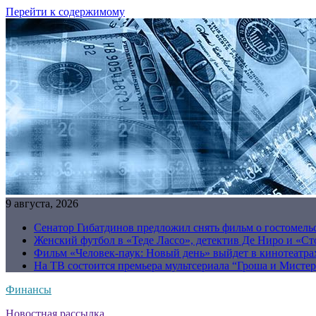
Перейти к содержимому
9 августа, 2026
Сенатор Гибатдинов предложил снять фильм о гостомель
Женский футбол в «Теде Лассо», детектив Де Ниро и «Сто
Фильм «Человек-паук: Новый день» выйдет в кинотеатрах
На ТВ состоится премьера мультсериала “Гроша и Мисте
Финансы
Новостная рассылка