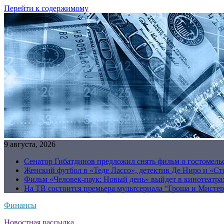
Перейти к содержимому
9 августа, 2026
Сенатор Гибатдинов предложил снять фильм о гостомель
Женский футбол в «Теде Лассо», детектив Де Ниро и «Сто
Фильм «Человек-паук: Новый день» выйдет в кинотеатрах
На ТВ состоится премьера мультсериала “Гроша и Мисте
Финансы
Новостная рассылка