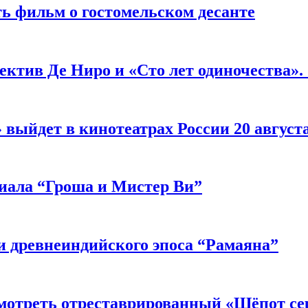
ь фильм о гостомельском десанте
ектив Де Ниро и «Сто лет одиночества».
выйдет в кинотеатрах России 20 август
риала “Гроша и Мистер Ви”
 древнеиндийского эпоса “Рамаяна”
мотреть отреставрированный «Шёпот се