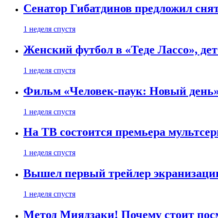
Сенатор Гибатдинов предложил снят
1 неделя спустя
Женский футбол в «Теде Лассо», дет
1 неделя спустя
Фильм «Человек-паук: Новый день» 
1 неделя спустя
На ТВ состоится премьера мультсе
1 неделя спустя
Вышел первый трейлер экранизации
1 неделя спустя
Метод Миядзаки! Почему стоит пос