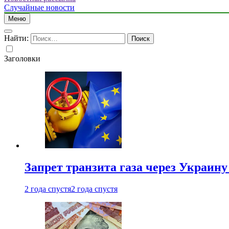
Случайные новости
Меню
Найти:
Заголовки
Запрет транзита газа через Украин
2 года спустя
2 года спустя