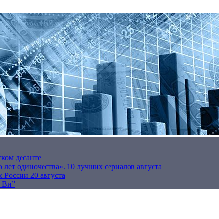
ском десанте
 лет одиночества». 10 лучших сериалов августа
 России 20 августа
р Ви”