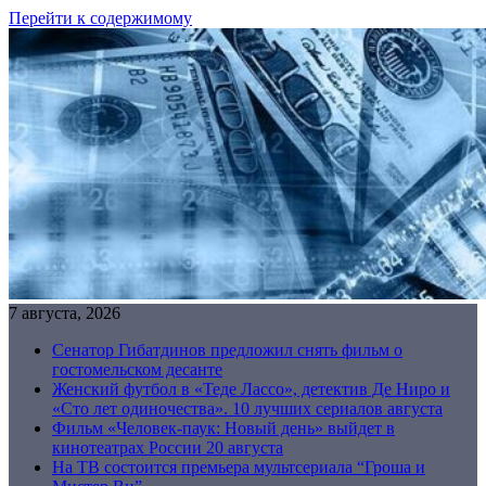
Перейти к содержимому
7 августа, 2026
Сенатор Гибатдинов предложил снять фильм о
гостомельском десанте
Женский футбол в «Теде Лассо», детектив Де Ниро и
«Сто лет одиночества». 10 лучших сериалов августа
Фильм «Человек-паук: Новый день» выйдет в
кинотеатрах России 20 августа
На ТВ состоится премьера мультсериала “Гроша и