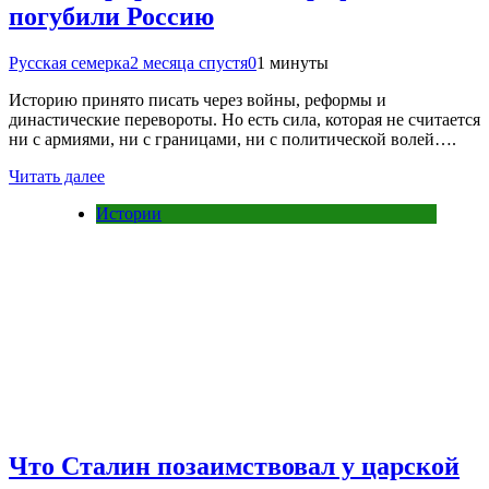
погубили Россию
Русская семерка
2 месяца спустя
0
1 минуты
Историю принято писать через войны, реформы и
династические перевороты. Но есть сила, которая не считается
ни с армиями, ни с границами, ни с политической волей….
Читать далее
Истории
Что Сталин позаимствовал у царской