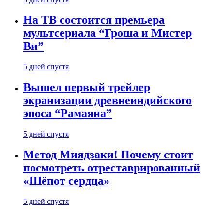
На ТВ состоится премьера
мультсериала “Гроша и Мистер
Ви”
5 дней спустя
Вышел первый трейлер
экранизации древнеиндийского
эпоса “Рамаяна”
5 дней спустя
Метод Миядзаки! Почему стоит
посмотреть отреставрированный
«Шёпот сердца»
5 дней спустя