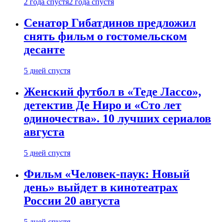
2 года спустя
2 года спустя
Сенатор Гибатдинов предложил
снять фильм о гостомельском
десанте
5 дней спустя
Женский футбол в «Теде Лассо»,
детектив Де Ниро и «Сто лет
одиночества». 10 лучших сериалов
августа
5 дней спустя
Фильм «Человек-паук: Новый
день» выйдет в кинотеатрах
России 20 августа
5 дней спустя