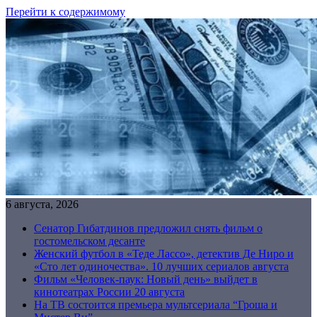
Перейти к содержимому
6 августа, 2026
Сенатор Гибатдинов предложил снять фильм о
гостомельском десанте
Женский футбол в «Теде Лассо», детектив Де Ниро и
«Сто лет одиночества». 10 лучших сериалов августа
Фильм «Человек-паук: Новый день» выйдет в
кинотеатрах России 20 августа
На ТВ состоится премьера мультсериала “Гроша и