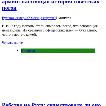
армии: настоящая история советских
погон
Русская семерка
2 месяца спустя
0
1 минуты
В 1917 году погоны стали символом всего, что революция
ненавидела. Их срывали с офицерских плеч — буквально,
часто вместе с кожей.
Читать далее
Истории
Рабство на Руси: существовало ли оно