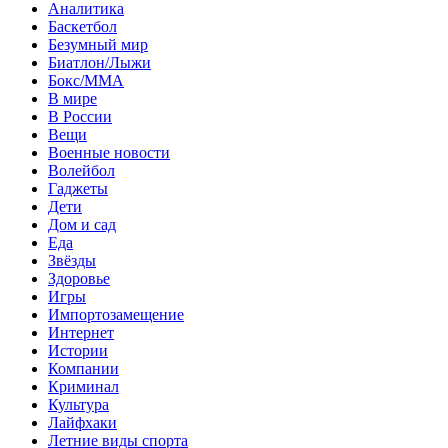
Аналитика
Баскетбол
Безумный мир
Биатлон/Лыжи
Бокс/MMA
В мире
В России
Вещи
Военные новости
Волейбол
Гаджеты
Дети
Дом и сад
Еда
Звёзды
Здоровье
Игры
Импортозамещение
Интернет
Истории
Компании
Криминал
Культура
Лайфхаки
Летние виды спорта