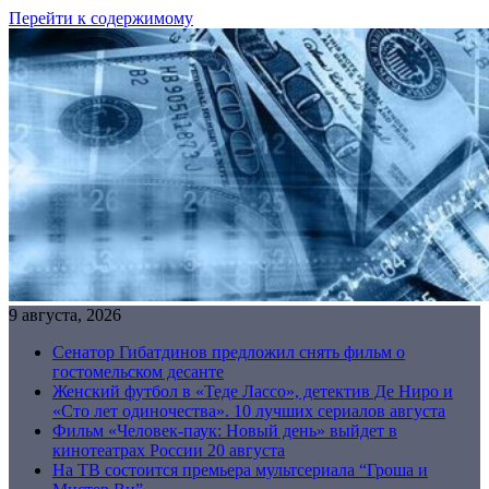
Перейти к содержимому
9 августа, 2026
Сенатор Гибатдинов предложил снять фильм о
гостомельском десанте
Женский футбол в «Теде Лассо», детектив Де Ниро и
«Сто лет одиночества». 10 лучших сериалов августа
Фильм «Человек-паук: Новый день» выйдет в
кинотеатрах России 20 августа
На ТВ состоится премьера мультсериала “Гроша и