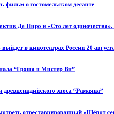
ь фильм о гостомельском десанте
ектив Де Ниро и «Сто лет одиночества».
выйдет в кинотеатрах России 20 август
риала “Гроша и Мистер Ви”
 древнеиндийского эпоса “Рамаяна”
мотреть отреставрированный «Шёпот се