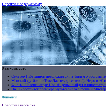
Перейти к содержимому
8 августа, 2026
Сенатор Гибатдинов предложил снять фильм о гостомель
Женский футбол в «Теде Лассо», детектив Де Ниро и «Сто
Фильм «Человек-паук: Новый день» выйдет в кинотеатрах
На ТВ состоится премьера мультсериала “Гроша и Мисте
Финансы
Новостная рассылка