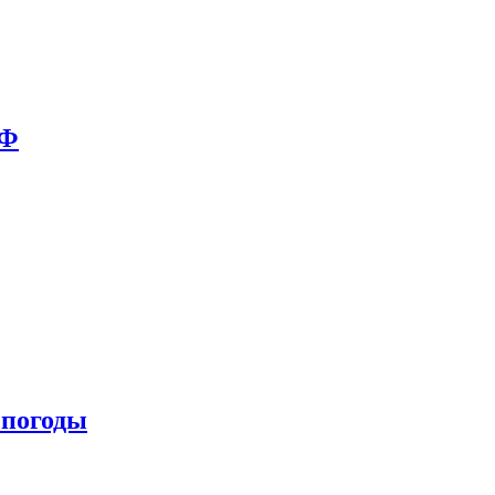
РФ
 погоды