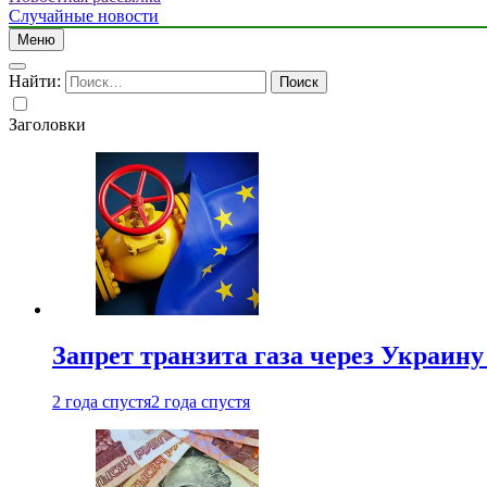
Случайные новости
Меню
Найти:
Заголовки
Запрет транзита газа через Украин
2 года спустя
2 года спустя