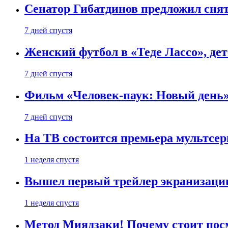
Сенатор Гибатдинов предложил снят
7 дней спустя
Женский футбол в «Теде Лассо», дет
7 дней спустя
Фильм «Человек-паук: Новый день» 
7 дней спустя
На ТВ состоится премьера мультсе
1 неделя спустя
Вышел первый трейлер экранизации
1 неделя спустя
Метод Миядзаки! Почему стоит пос