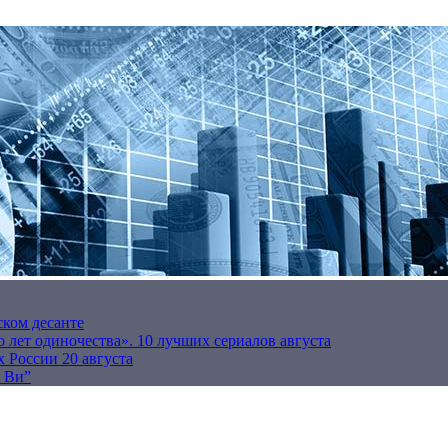
ском десанте
 лет одиночества». 10 лучших сериалов августа
 России 20 августа
р Ви”