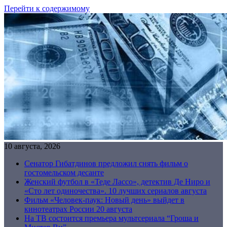
Перейти к содержимому
10 августа, 2026
Сенатор Гибатдинов предложил снять фильм о
гостомельском десанте
Женский футбол в «Теде Лассо», детектив Де Ниро и
«Сто лет одиночества». 10 лучших сериалов августа
Фильм «Человек-паук: Новый день» выйдет в
кинотеатрах России 20 августа
На ТВ состоится премьера мультсериала “Гроша и