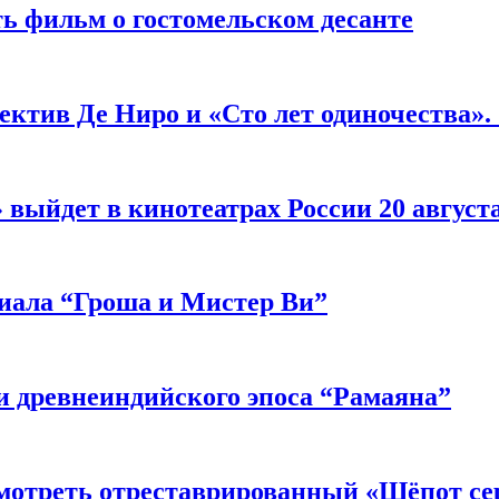
ь фильм о гостомельском десанте
ектив Де Ниро и «Сто лет одиночества».
выйдет в кинотеатрах России 20 август
риала “Гроша и Мистер Ви”
 древнеиндийского эпоса “Рамаяна”
мотреть отреставрированный «Шёпот се