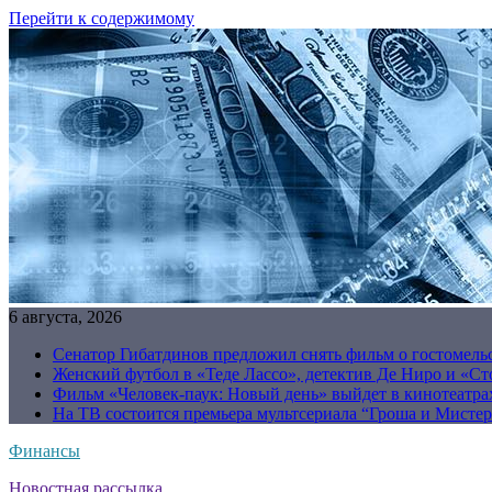
Перейти к содержимому
6 августа, 2026
Сенатор Гибатдинов предложил снять фильм о гостомель
Женский футбол в «Теде Лассо», детектив Де Ниро и «Сто
Фильм «Человек-паук: Новый день» выйдет в кинотеатрах
На ТВ состоится премьера мультсериала “Гроша и Мисте
Финансы
Новостная рассылка