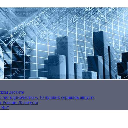
ском десанте
 лет одиночества». 10 лучших сериалов августа
 России 20 августа
р Ви”