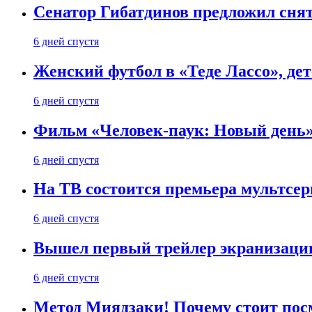
Сенатор Гибатдинов предложил снят
6 дней спустя
Женский футбол в «Теде Лассо», дет
6 дней спустя
Фильм «Человек-паук: Новый день» 
6 дней спустя
На ТВ состоится премьера мультсе
6 дней спустя
Вышел первый трейлер экранизации
6 дней спустя
Метод Миядзаки! Почему стоит пос