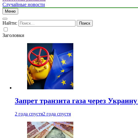
Случайные новости
Меню
Найти:
Заголовки
Запрет транзита газа через Украин
2 года спустя
2 года спустя