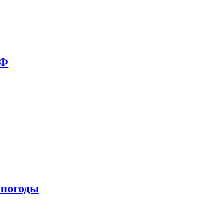
РФ
 погоды