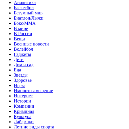
Аналитика
Баскетбол
Безумный мир
Биатлон/Лыжи
Бокс/MMA
В мире
В России
Вещи
Военные новости
Волейбол
Гаджеты
Дети
Дом и сад
Еда
Звёзды
Здоровье
Игры
Импортозамещение
Интернет
Истории
Компании
Криминал
Культура
Лайфхаки
Летние виды спорта