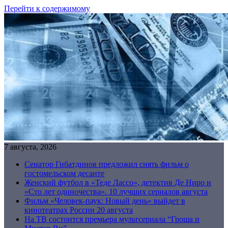
Перейти к содержимому
7 августа, 2026
Сенатор Гибатдинов предложил снять фильм о
гостомельском десанте
Женский футбол в «Теде Лассо», детектив Де Ниро и
«Сто лет одиночества». 10 лучших сериалов августа
Фильм «Человек-паук: Новый день» выйдет в
кинотеатрах России 20 августа
На ТВ состоится премьера мультсериала “Гроша и