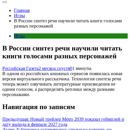
Главная
Игры
В России синтез речи научили читать книги голосами
разных персонажей
Игры
В России синтез речи научили читать
книги голосами разных персонажей
Российская Газета
2 месяца спустя
0
1 минуты
В одном из российских книжных сервисов появилась новая
версия виртуального рассказчика. Технология синтеза речи
теперь может озвучивать литературные произведения не
одним голосом, а распределять реплики между разными
персонажами.
Навигация по записям
Предыдущая:
Новый трейлер Metro 2039 показал геймплей и
дату выхода в феврале 2027 года
Далее:
У британца остановилось сердце на курорте, но