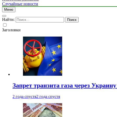
Случайные новости
Меню
Найти:
Заголовки
Запрет транзита газа через Украин
2 года спустя
2 года спустя