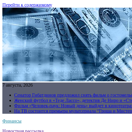
Перейти к содержимому
7 августа, 2026
Сенатор Гибатдинов предложил снять фильм о гостомель
Женский футбол в «Теде Лассо», детектив Де Ниро и «Сто
Фильм «Человек-паук: Новый день» выйдет в кинотеатрах
На ТВ состоится премьера мультсериала “Гроша и Мисте
Финансы
Новостная рассылка