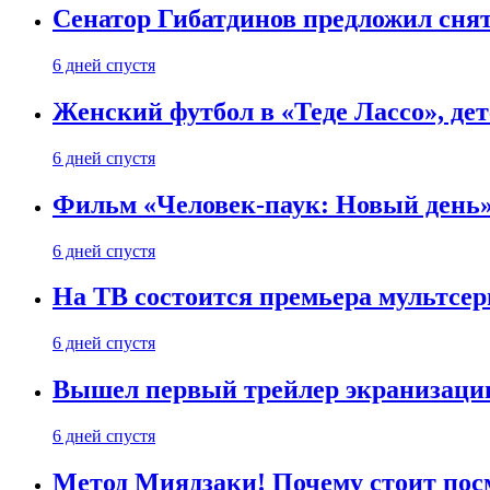
Сенатор Гибатдинов предложил снят
6 дней спустя
Женский футбол в «Теде Лассо», дет
6 дней спустя
Фильм «Человек-паук: Новый день» 
6 дней спустя
На ТВ состоится премьера мультсе
6 дней спустя
Вышел первый трейлер экранизации
6 дней спустя
Метод Миядзаки! Почему стоит пос