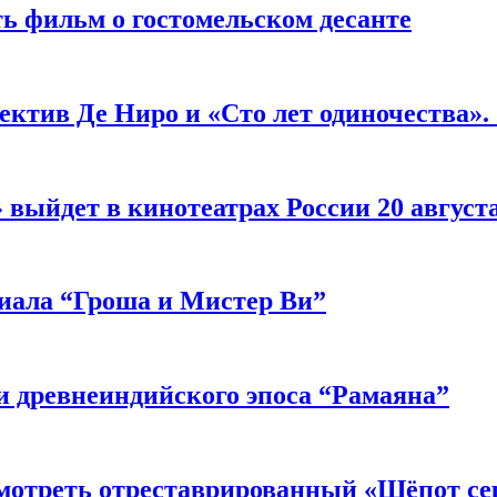
ь фильм о гостомельском десанте
ектив Де Ниро и «Сто лет одиночества».
выйдет в кинотеатрах России 20 август
риала “Гроша и Мистер Ви”
 древнеиндийского эпоса “Рамаяна”
мотреть отреставрированный «Шёпот се