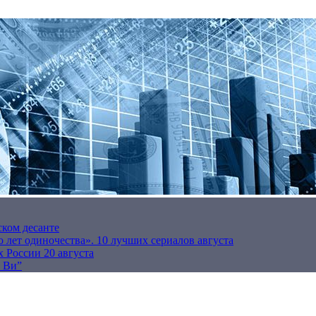
ском десанте
 лет одиночества». 10 лучших сериалов августа
 России 20 августа
р Ви”