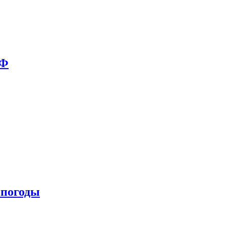
РФ
 погоды