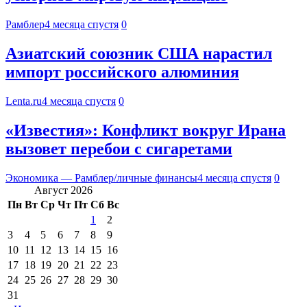
Рамблер
4 месяца спустя
0
Азиатский союзник США нарастил
импорт российского алюминия
Lenta.ru
4 месяца спустя
0
«Известия»: Конфликт вокруг Ирана
вызовет перебои с сигаретами
Экономика — Рамблер/личные финансы
4 месяца спустя
0
Август 2026
Пн
Вт
Ср
Чт
Пт
Сб
Вс
1
2
3
4
5
6
7
8
9
10
11
12
13
14
15
16
17
18
19
20
21
22
23
24
25
26
27
28
29
30
31