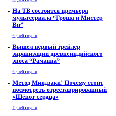
На ТВ состоится премьера
мультсериала “Гроша и Мистер
Ви”
6 дней спустя
Вышел первый трейлер
экранизации древнеиндийского
эпоса “Рамаяна”
6 дней спустя
Метод Миядзаки! Почему стоит
посмотреть отреставрированный
«Шёпот сердца»
7 дней спустя