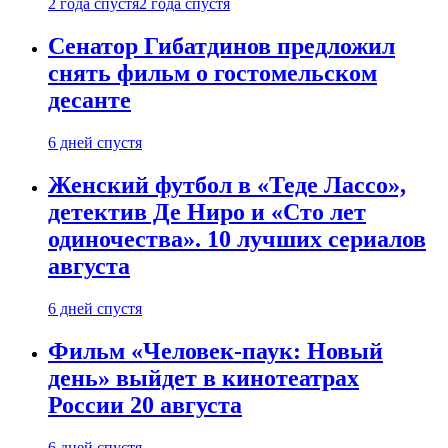
2 года спустя
2 года спустя
Сенатор Гибатдинов предложил
снять фильм о гостомельском
десанте
6 дней спустя
Женский футбол в «Теде Лассо»,
детектив Де Ниро и «Сто лет
одиночества». 10 лучших сериалов
августа
6 дней спустя
Фильм «Человек-паук: Новый
день» выйдет в кинотеатрах
России 20 августа
6 дней спустя