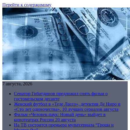
Перейти к содержимому
7 августа, 2026
Сенатор Гибатдинов предложил снять фильм о
гостомельском десанте
Женский футбол в «Теде Лассо», детектив Де Ниро и
«Сто лет одиночества». 10 лучших сериалов августа
Фильм «Человек-паук: Новый день» выйдет в
кинотеатрах России 20 августа
На ТВ состоится премьера мультсериала “Гроша и