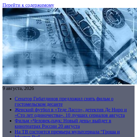
Перейти к содержимому
9 августа, 2026
Сенатор Гибатдинов предложил снять фильм о
гостомельском десанте
Женский футбол в «Теде Лассо», детектив Де Ниро и
«Сто лет одиночества». 10 лучших сериалов августа
Фильм «Человек-паук: Новый день» выйдет в
кинотеатрах России 20 августа
На ТВ состоится премьера мультсериала “Гроша и