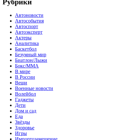
Рубрики
Автоновости
Автособытия
Автоспорт
Автоэксперт
Актеры
Аналитика
Баскетбол
Безумный мир
Биатлон/Лыжи
Бокс/MMA
В мире
В России
Вещи
Военные новости
Волейбол
Гаджеты
Дети
Дом и сад
Еда
Звёзды
Здоровье
Игры
Импортозамещение