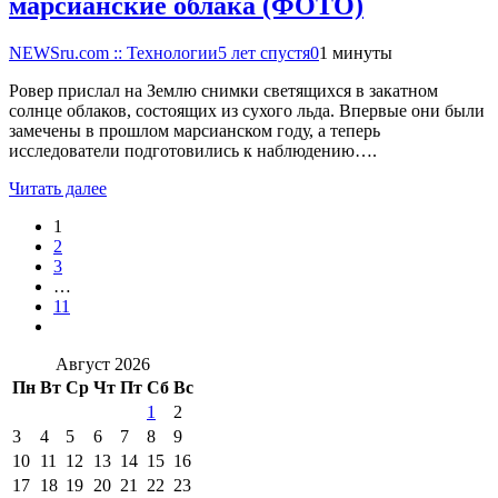
марсианские облака (ФОТО)
NEWSru.com :: Технологии
5 лет спустя
0
1 минуты
Ровер прислал на Землю снимки светящихся в закатном
солнце облаков, состоящих из сухого льда. Впервые они были
замечены в прошлом марсианском году, а теперь
исследователи подготовились к наблюдению….
Читать далее
1
2
3
…
11
Август 2026
Пн
Вт
Ср
Чт
Пт
Сб
Вс
1
2
3
4
5
6
7
8
9
10
11
12
13
14
15
16
17
18
19
20
21
22
23