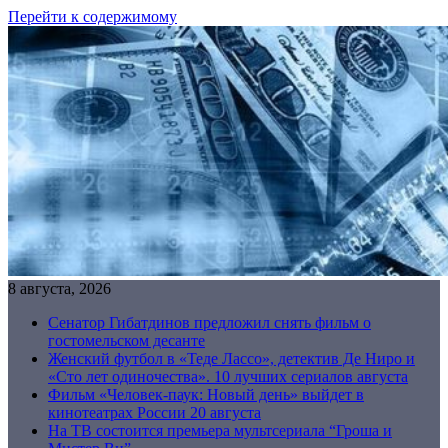
Перейти к содержимому
8 августа, 2026
Сенатор Гибатдинов предложил снять фильм о
гостомельском десанте
Женский футбол в «Теде Лассо», детектив Де Ниро и
«Сто лет одиночества». 10 лучших сериалов августа
Фильм «Человек-паук: Новый день» выйдет в
кинотеатрах России 20 августа
На ТВ состоится премьера мультсериала “Гроша и