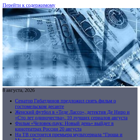
Перейти к содержимому
8 августа, 2026
Сенатор Гибатдинов предложил снять фильм о
гостомельском десанте
Женский футбол в «Теде Лассо», детектив Де Ниро и
«Сто лет одиночества». 10 лучших сериалов августа
Фильм «Человек-паук: Новый день» выйдет в
кинотеатрах России 20 августа
На ТВ состоится премьера мультсериала “Гроша и