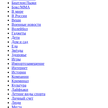
Биатлон/Лыжи
Бокс/MMA
В мире
В России
Вещи
Военные новости
Волейбол
Гаджеты
Дети
Дом и сад
Еда
Звёзды
Здоровье
Игры
Импортозамещение
Интернет
Истории
Компании
Криминал
Культура
Лайфхаки
Летние виды спорта
Личный счет
Люди
Места