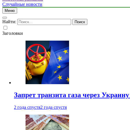
Случайные новости
Меню
Найти:
Заголовки
Запрет транзита газа через Украин
2 года спустя
2 года спустя