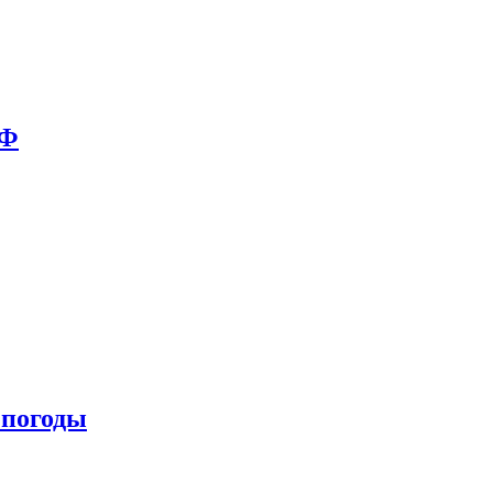
РФ
 погоды