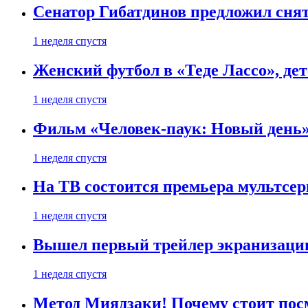
Сенатор Гибатдинов предложил снят
1 неделя спустя
Женский футбол в «Теде Лассо», дет
1 неделя спустя
Фильм «Человек-паук: Новый день» 
1 неделя спустя
На ТВ состоится премьера мультсе
1 неделя спустя
Вышел первый трейлер экранизации
1 неделя спустя
Метод Миядзаки! Почему стоит пос