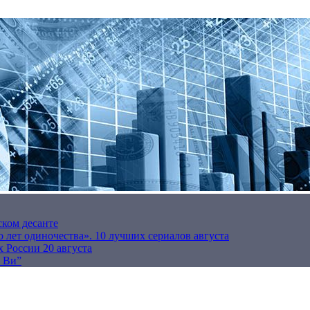
ском десанте
 лет одиночества». 10 лучших сериалов августа
 России 20 августа
р Ви”