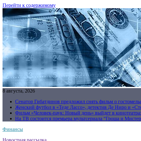
Перейти к содержимому
8 августа, 2026
Сенатор Гибатдинов предложил снять фильм о гостомель
Женский футбол в «Теде Лассо», детектив Де Ниро и «Сто
Фильм «Человек-паук: Новый день» выйдет в кинотеатрах
На ТВ состоится премьера мультсериала “Гроша и Мисте
Финансы
Новостная рассылка