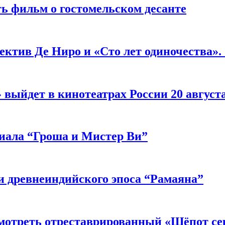
ь фильм о гостомельском десанте
ектив Де Ниро и «Сто лет одиночества».
выйдет в кинотеатрах России 20 август
риала “Гроша и Мистер Ви”
 древнеиндийского эпоса “Рамаяна”
мотреть отреставрированный «Шёпот се