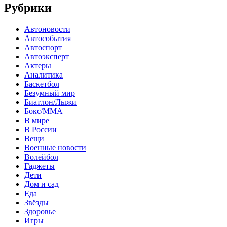
Рубрики
Автоновости
Автособытия
Автоспорт
Автоэксперт
Актеры
Аналитика
Баскетбол
Безумный мир
Биатлон/Лыжи
Бокс/MMA
В мире
В России
Вещи
Военные новости
Волейбол
Гаджеты
Дети
Дом и сад
Еда
Звёзды
Здоровье
Игры