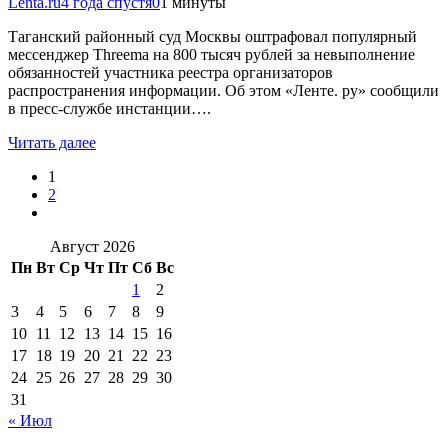
Lenta.ru
4 года спустя
0
1 минуты
Таганский районный суд Москвы оштрафовал популярный
мессенджер Threema на 800 тысяч рублей за невыполнение
обязанностей участника реестра организаторов
распространения информации. Об этом «Ленте. ру» сообщили
в пресс-службе инстанции….
Читать далее
1
2
Август 2026
Пн
Вт
Ср
Чт
Пт
Сб
Вс
1
2
3
4
5
6
7
8
9
10
11
12
13
14
15
16
17
18
19
20
21
22
23
24
25
26
27
28
29
30
31
« Июл