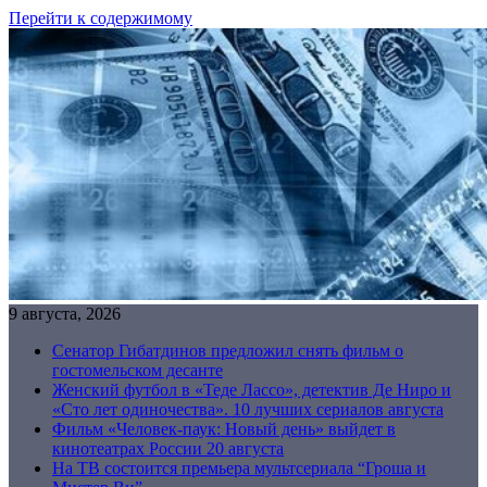
Перейти к содержимому
9 августа, 2026
Сенатор Гибатдинов предложил снять фильм о
гостомельском десанте
Женский футбол в «Теде Лассо», детектив Де Ниро и
«Сто лет одиночества». 10 лучших сериалов августа
Фильм «Человек-паук: Новый день» выйдет в
кинотеатрах России 20 августа
На ТВ состоится премьера мультсериала “Гроша и