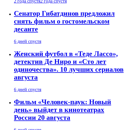
2 года спустя
2 года спустя
Сенатор Гибатдинов предложил
снять фильм о гостомельском
десанте
6 дней спустя
Женский футбол в «Теде Лассо»,
детектив Де Ниро и «Сто лет
одиночества». 10 лучших сериалов
августа
6 дней спустя
Фильм «Человек-паук: Новый
день» выйдет в кинотеатрах
России 20 августа
6 дней спустя