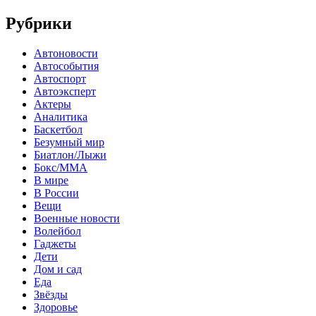
Рубрики
Автоновости
Автособытия
Автоспорт
Автоэксперт
Актеры
Аналитика
Баскетбол
Безумный мир
Биатлон/Лыжи
Бокс/MMA
В мире
В России
Вещи
Военные новости
Волейбол
Гаджеты
Дети
Дом и сад
Еда
Звёзды
Здоровье