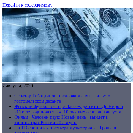
Перейти к содержимому
7 августа, 2026
Сенатор Гибатдинов предложил снять фильм о
гостомельском десанте
Женский футбол в «Теде Лассо», детектив Де Ниро и
«Сто лет одиночества». 10 лучших сериалов августа
Фильм «Человек-паук: Новый день» выйдет в
кинотеатрах России 20 августа
На ТВ состоится премьера мультсериала “Гроша и