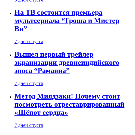
На ТВ состоится премьера
мультсериала “Гроша и Мистер
Ви”
7 дней спустя
Вышел первый трейлер
экранизации древнеиндийского
эпоса “Рамаяна”
7 дней спустя
Метод Миядзаки! Почему стоит
посмотреть отреставрированный
«Шёпот сердца»
7 дней спустя