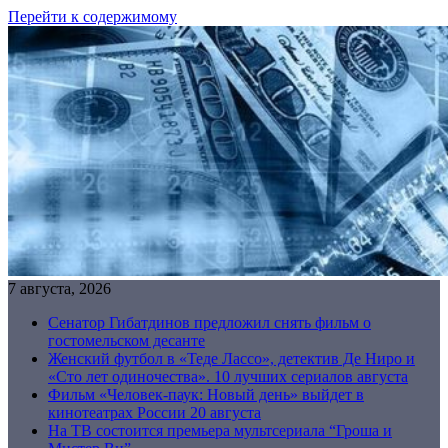
Перейти к содержимому
7 августа, 2026
Сенатор Гибатдинов предложил снять фильм о
гостомельском десанте
Женский футбол в «Теде Лассо», детектив Де Ниро и
«Сто лет одиночества». 10 лучших сериалов августа
Фильм «Человек-паук: Новый день» выйдет в
кинотеатрах России 20 августа
На ТВ состоится премьера мультсериала “Гроша и