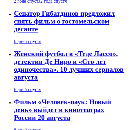
2 года спустя
2 года спустя
Сенатор Гибатдинов предложил
снять фильм о гостомельском
десанте
6 дней спустя
Женский футбол в «Теде Лассо»,
детектив Де Ниро и «Сто лет
одиночества». 10 лучших сериалов
августа
6 дней спустя
Фильм «Человек-паук: Новый
день» выйдет в кинотеатрах
России 20 августа
6 дней спустя