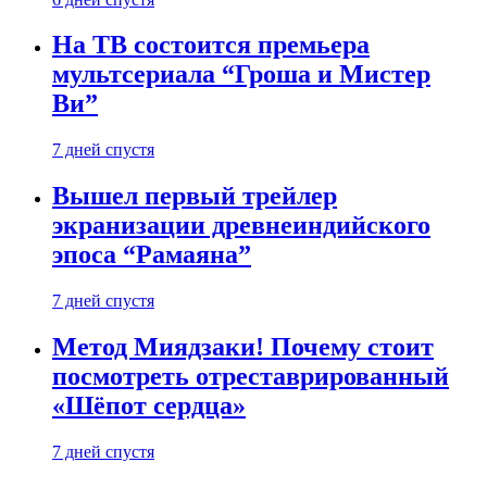
На ТВ состоится премьера
мультсериала “Гроша и Мистер
Ви”
7 дней спустя
Вышел первый трейлер
экранизации древнеиндийского
эпоса “Рамаяна”
7 дней спустя
Метод Миядзаки! Почему стоит
посмотреть отреставрированный
«Шёпот сердца»
7 дней спустя