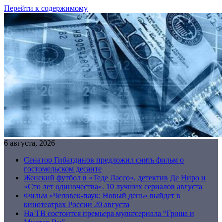
Перейти к содержимому
6 августа, 2026
Сенатор Гибатдинов предложил снять фильм о
гостомельском десанте
Женский футбол в «Теде Лассо», детектив Де Ниро и
«Сто лет одиночества». 10 лучших сериалов августа
Фильм «Человек-паук: Новый день» выйдет в
кинотеатрах России 20 августа
На ТВ состоится премьера мультсериала “Гроша и