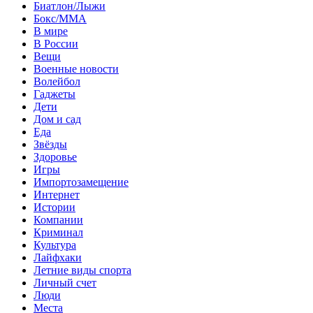
Биатлон/Лыжи
Бокс/MMA
В мире
В России
Вещи
Военные новости
Волейбол
Гаджеты
Дети
Дом и сад
Еда
Звёзды
Здоровье
Игры
Импортозамещение
Интернет
Истории
Компании
Криминал
Культура
Лайфхаки
Летние виды спорта
Личный счет
Люди
Места