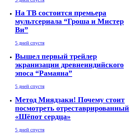
На ТВ состоится премьера
мультсериала “Гроша и Мистер
Ви”
5 дней спустя
Вышел первый трейлер
экранизации древнеиндийского
эпоса “Рамаяна”
5 дней спустя
Метод Миядзаки! Почему стоит
посмотреть отреставрированный
«Шёпот сердца»
5 дней спустя