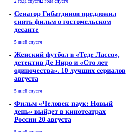
2 года спустя
2 года спустя
Сенатор Гибатдинов предложил
снять фильм о гостомельском
десанте
5 дней спустя
Женский футбол в «Теде Лассо»,
детектив Де Ниро и «Сто лет
одиночества». 10 лучших сериалов
августа
5 дней спустя
Фильм «Человек-паук: Новый
день» выйдет в кинотеатрах
России 20 августа
5 дней спустя