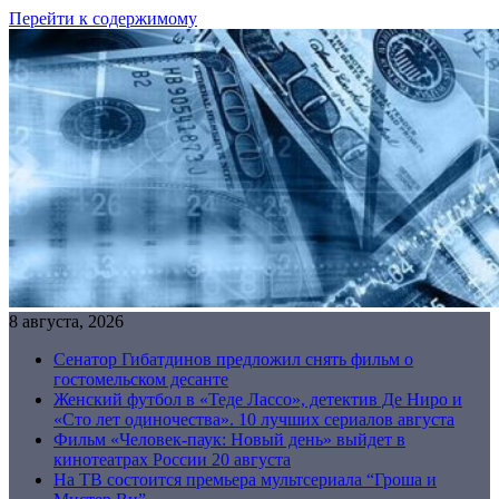
Перейти к содержимому
8 августа, 2026
Сенатор Гибатдинов предложил снять фильм о
гостомельском десанте
Женский футбол в «Теде Лассо», детектив Де Ниро и
«Сто лет одиночества». 10 лучших сериалов августа
Фильм «Человек-паук: Новый день» выйдет в
кинотеатрах России 20 августа
На ТВ состоится премьера мультсериала “Гроша и