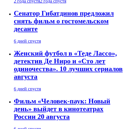
2 года спустя
2 года спустя
Сенатор Гибатдинов предложил
снять фильм о гостомельском
десанте
6 дней спустя
Женский футбол в «Теде Лассо»,
детектив Де Ниро и «Сто лет
одиночества». 10 лучших сериалов
августа
6 дней спустя
Фильм «Человек-паук: Новый
день» выйдет в кинотеатрах
России 20 августа
6 дней спустя