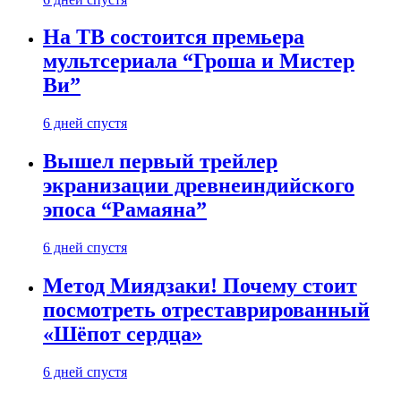
На ТВ состоится премьера
мультсериала “Гроша и Мистер
Ви”
6 дней спустя
Вышел первый трейлер
экранизации древнеиндийского
эпоса “Рамаяна”
6 дней спустя
Метод Миядзаки! Почему стоит
посмотреть отреставрированный
«Шёпот сердца»
6 дней спустя