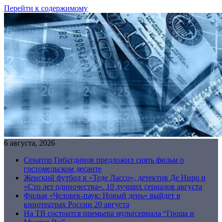
Перейти к содержимому
6 августа, 2026
Сенатор Гибатдинов предложил снять фильм о
гостомельском десанте
Женский футбол в «Теде Лассо», детектив Де Ниро и
«Сто лет одиночества». 10 лучших сериалов августа
Фильм «Человек-паук: Новый день» выйдет в
кинотеатрах России 20 августа
На ТВ состоится премьера мультсериала “Гроша и