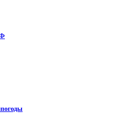
РФ
 погоды