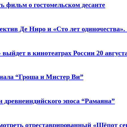
ь фильм о гостомельском десанте
ектив Де Ниро и «Сто лет одиночества».
выйдет в кинотеатрах России 20 август
риала “Гроша и Мистер Ви”
 древнеиндийского эпоса “Рамаяна”
мотреть отреставрированный «Шёпот се