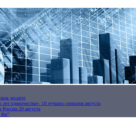
ском десанте
 лет одиночества». 10 лучших сериалов августа
 России 20 августа
р Ви”