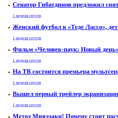
Сенатор Гибатдинов предложил снят
1 неделя спустя
Женский футбол в «Теде Лассо», дет
1 неделя спустя
Фильм «Человек-паук: Новый день» 
1 неделя спустя
На ТВ состоится премьера мультсе
1 неделя спустя
Вышел первый трейлер экранизации
1 неделя спустя
Метод Миядзаки! Почему стоит пос