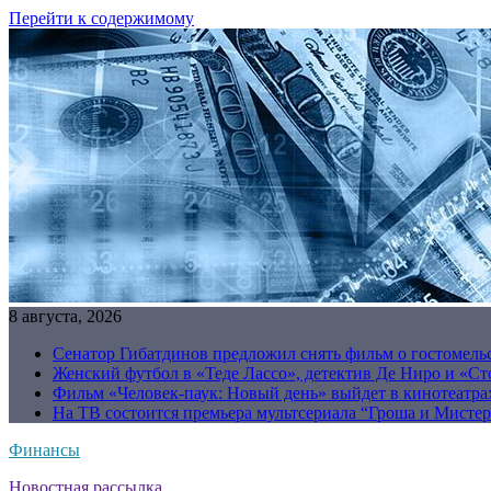
Перейти к содержимому
8 августа, 2026
Сенатор Гибатдинов предложил снять фильм о гостомель
Женский футбол в «Теде Лассо», детектив Де Ниро и «Сто
Фильм «Человек-паук: Новый день» выйдет в кинотеатрах
На ТВ состоится премьера мультсериала “Гроша и Мисте
Финансы
Новостная рассылка