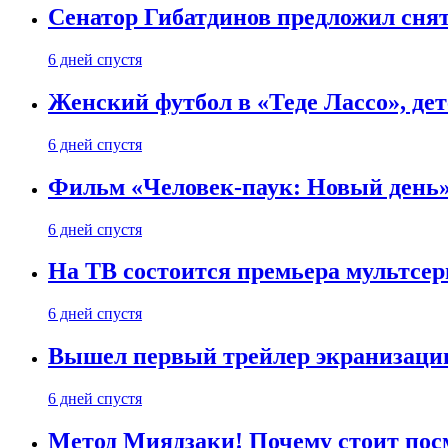
Сенатор Гибатдинов предложил снят
6 дней спустя
Женский футбол в «Теде Лассо», дет
6 дней спустя
Фильм «Человек-паук: Новый день» 
6 дней спустя
На ТВ состоится премьера мультсе
6 дней спустя
Вышел первый трейлер экранизации
6 дней спустя
Метод Миядзаки! Почему стоит пос