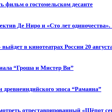
ь фильм о гостомельском десанте
ектив Де Ниро и «Сто лет одиночества».
выйдет в кинотеатрах России 20 август
риала “Гроша и Мистер Ви”
 древнеиндийского эпоса “Рамаяна”
мотреть отреставрированный «Шёпот се