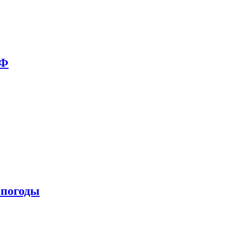
РФ
 погоды