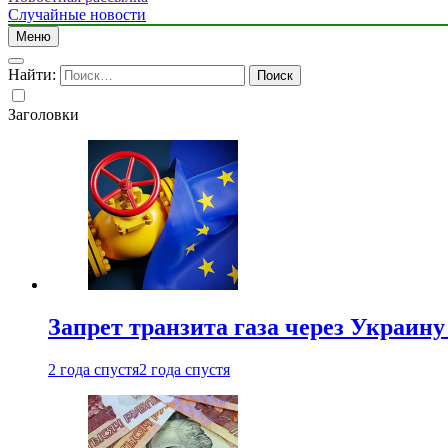
Случайные новости
Меню
Найти:
Заголовки
Запрет транзита газа через Украин
2 года спустя
2 года спустя