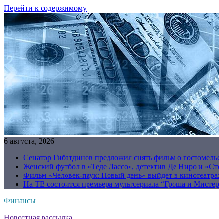
Перейти к содержимому
6 августа, 2026
Сенатор Гибатдинов предложил снять фильм о гостомель
Женский футбол в «Теде Лассо», детектив Де Ниро и «Сто
Фильм «Человек-паук: Новый день» выйдет в кинотеатрах
На ТВ состоится премьера мультсериала “Гроша и Мисте
Финансы
Новостная рассылка