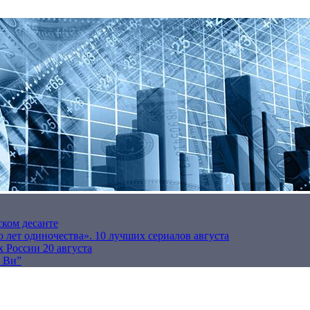
ском десанте
 лет одиночества». 10 лучших сериалов августа
 России 20 августа
р Ви”