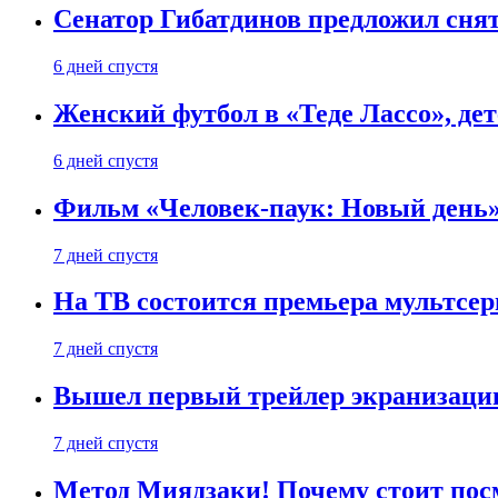
Сенатор Гибатдинов предложил снят
6 дней спустя
Женский футбол в «Теде Лассо», дет
6 дней спустя
Фильм «Человек-паук: Новый день» 
7 дней спустя
На ТВ состоится премьера мультсе
7 дней спустя
Вышел первый трейлер экранизации
7 дней спустя
Метод Миядзаки! Почему стоит пос