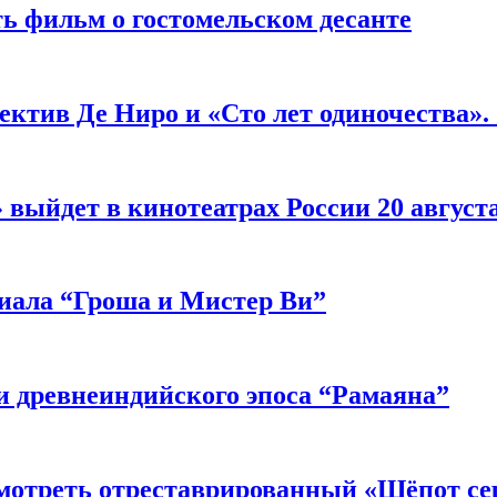
ь фильм о гостомельском десанте
ектив Де Ниро и «Сто лет одиночества».
выйдет в кинотеатрах России 20 август
риала “Гроша и Мистер Ви”
 древнеиндийского эпоса “Рамаяна”
мотреть отреставрированный «Шёпот се