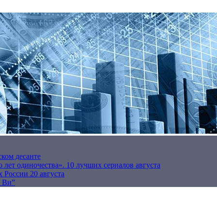
ском десанте
 лет одиночества». 10 лучших сериалов августа
 России 20 августа
р Ви”