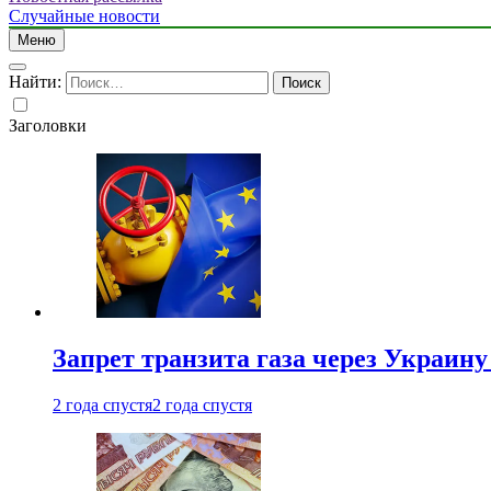
Случайные новости
Меню
Найти:
Заголовки
Запрет транзита газа через Украин
2 года спустя
2 года спустя