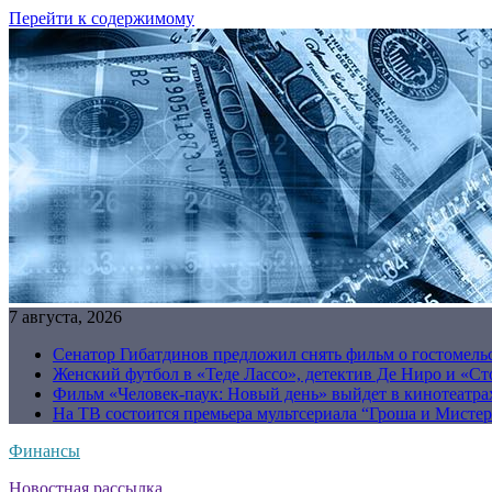
Перейти к содержимому
7 августа, 2026
Сенатор Гибатдинов предложил снять фильм о гостомель
Женский футбол в «Теде Лассо», детектив Де Ниро и «Сто
Фильм «Человек-паук: Новый день» выйдет в кинотеатрах
На ТВ состоится премьера мультсериала “Гроша и Мисте
Финансы
Новостная рассылка