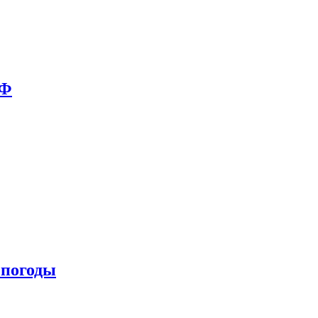
РФ
 погоды