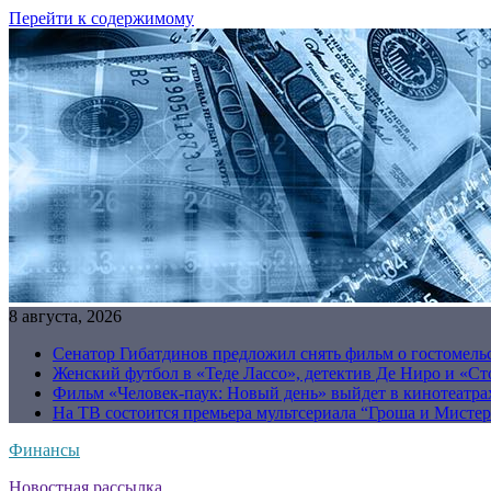
Перейти к содержимому
8 августа, 2026
Сенатор Гибатдинов предложил снять фильм о гостомель
Женский футбол в «Теде Лассо», детектив Де Ниро и «Сто
Фильм «Человек-паук: Новый день» выйдет в кинотеатрах
На ТВ состоится премьера мультсериала “Гроша и Мисте
Финансы
Новостная рассылка