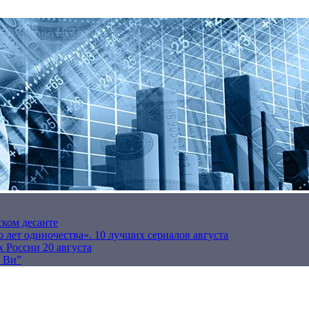
ском десанте
 лет одиночества». 10 лучших сериалов августа
 России 20 августа
р Ви”