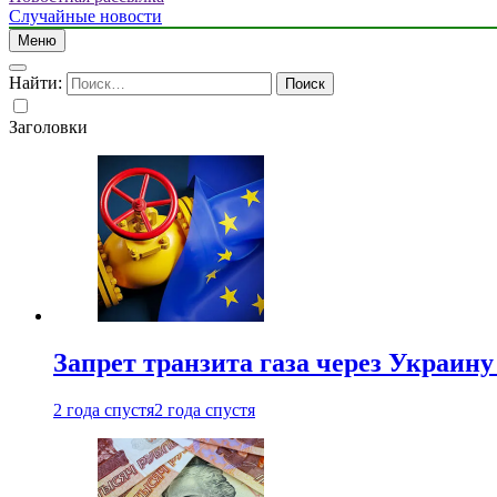
Случайные новости
Меню
Найти:
Заголовки
Запрет транзита газа через Украин
2 года спустя
2 года спустя