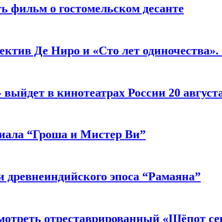
ь фильм о гостомельском десанте
ектив Де Ниро и «Сто лет одиночества».
выйдет в кинотеатрах России 20 август
риала “Гроша и Мистер Ви”
 древнеиндийского эпоса “Рамаяна”
мотреть отреставрированный «Шёпот се