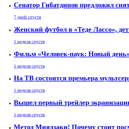
Сенатор Гибатдинов предложил снят
7 дней спустя
Женский футбол в «Теде Лассо», дет
1 неделя спустя
Фильм «Человек-паук: Новый день» 
1 неделя спустя
На ТВ состоится премьера мультсе
1 неделя спустя
Вышел первый трейлер экранизации
1 неделя спустя
Метод Миядзаки! Почему стоит пос