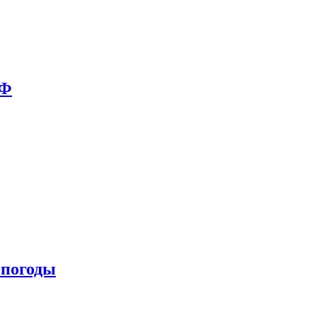
РФ
 погоды