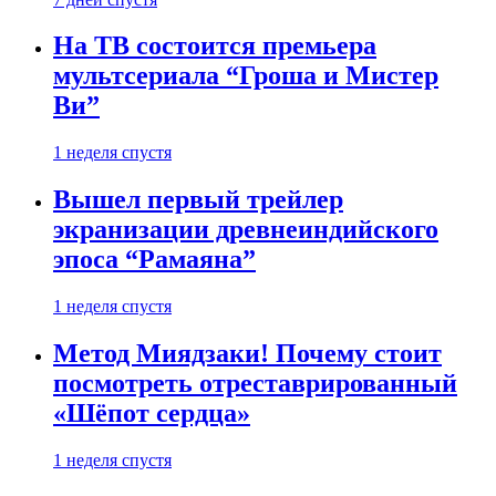
На ТВ состоится премьера
мультсериала “Гроша и Мистер
Ви”
1 неделя спустя
Вышел первый трейлер
экранизации древнеиндийского
эпоса “Рамаяна”
1 неделя спустя
Метод Миядзаки! Почему стоит
посмотреть отреставрированный
«Шёпот сердца»
1 неделя спустя