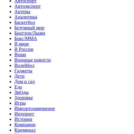
Автоспорт
Автоэксперт
Актеры
Аналитика
Баскетбол
Безумный мир
Биатлон/Лыжи
Бокс/MMA
В мире
В России
Вещи
Военные новости
Волейбол
Гаджеты
Дети
Дом и сад
Еда
Звёзды
Здоровье
Игры
Импортозамещение
Интернет
Истории
Компании
Криминал