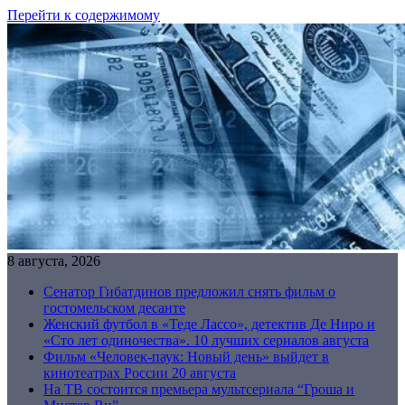
Перейти к содержимому
8 августа, 2026
Сенатор Гибатдинов предложил снять фильм о
гостомельском десанте
Женский футбол в «Теде Лассо», детектив Де Ниро и
«Сто лет одиночества». 10 лучших сериалов августа
Фильм «Человек-паук: Новый день» выйдет в
кинотеатрах России 20 августа
На ТВ состоится премьера мультсериала “Гроша и