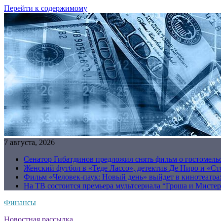
Перейти к содержимому
7 августа, 2026
Сенатор Гибатдинов предложил снять фильм о гостомель
Женский футбол в «Теде Лассо», детектив Де Ниро и «Сто
Фильм «Человек-паук: Новый день» выйдет в кинотеатрах
На ТВ состоится премьера мультсериала “Гроша и Мисте
Финансы
Новостная рассылка