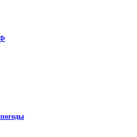
РФ
 погоды