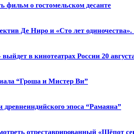
ь фильм о гостомельском десанте
ектив Де Ниро и «Сто лет одиночества».
выйдет в кинотеатрах России 20 август
риала “Гроша и Мистер Ви”
 древнеиндийского эпоса “Рамаяна”
мотреть отреставрированный «Шёпот се