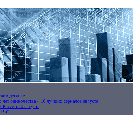
ском десанте
 лет одиночества». 10 лучших сериалов августа
 России 20 августа
р Ви”