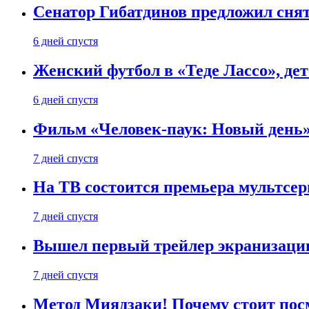
Сенатор Гибатдинов предложил снят
6 дней спустя
Женский футбол в «Теде Лассо», дет
6 дней спустя
Фильм «Человек-паук: Новый день» 
7 дней спустя
На ТВ состоится премьера мультсе
7 дней спустя
Вышел первый трейлер экранизации
7 дней спустя
Метод Миядзаки! Почему стоит пос