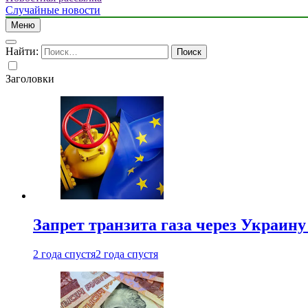
Случайные новости
Меню
Найти:
Заголовки
Запрет транзита газа через Украин
2 года спустя
2 года спустя