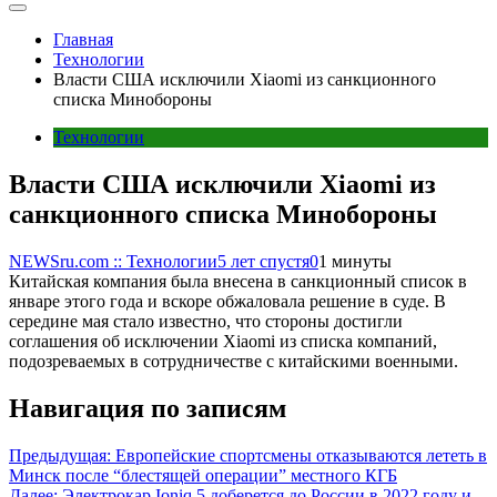
Главная
Технологии
Власти США исключили Xiaomi из санкционного
списка Минобороны
Технологии
Власти США исключили Xiaomi из
санкционного списка Минобороны
NEWSru.com :: Технологии
5 лет спустя
0
1 минуты
Китайская компания была внесена в санкционный список в
январе этого года и вскоре обжаловала решение в суде. В
середине мая стало известно, что стороны достигли
соглашения об исключении Xiaomi из списка компаний,
подозреваемых в сотрудничестве с китайскими военными.
Навигация по записям
Предыдущая:
Европейские спортсмены отказываются лететь в
Минск после “блестящей операции” местного КГБ
Далее:
Электрокар Ioniq 5 доберется до России в 2022 году и