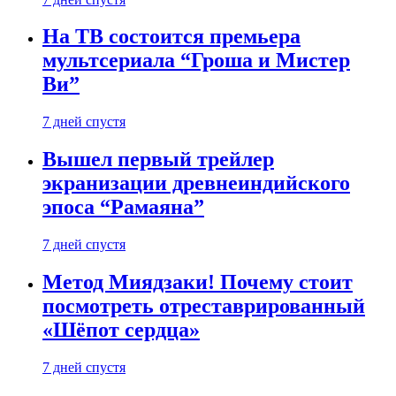
На ТВ состоится премьера
мультсериала “Гроша и Мистер
Ви”
7 дней спустя
Вышел первый трейлер
экранизации древнеиндийского
эпоса “Рамаяна”
7 дней спустя
Метод Миядзаки! Почему стоит
посмотреть отреставрированный
«Шёпот сердца»
7 дней спустя