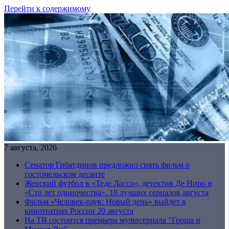
Перейти к содержимому
7 августа, 2026
Сенатор Гибатдинов предложил снять фильм о
гостомельском десанте
Женский футбол в «Теде Лассо», детектив Де Ниро и
«Сто лет одиночества». 10 лучших сериалов августа
Фильм «Человек-паук: Новый день» выйдет в
кинотеатрах России 20 августа
На ТВ состоится премьера мультсериала “Гроша и