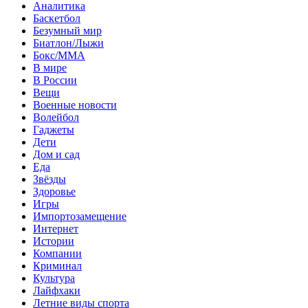
Аналитика
Баскетбол
Безумный мир
Биатлон/Лыжи
Бокс/MMA
В мире
В России
Вещи
Военные новости
Волейбол
Гаджеты
Дети
Дом и сад
Еда
Звёзды
Здоровье
Игры
Импортозамещение
Интернет
Истории
Компании
Криминал
Культура
Лайфхаки
Летние виды спорта