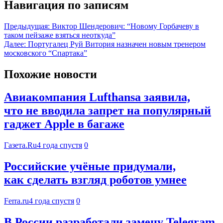
Навигация по записям
Предыдущая:
Виктор Шендерович: “Новому Горбачеву в
таком пейзаже взяться неоткуда”
Далее:
Португалец Руй Витория назначен новым тренером
московского “Спартака”
Похожие новости
Авиакомпания Lufthansa заявила,
что не вводила запрет на популярный
гаджет Apple в багаже
Газета.Ru
4 года спустя
0
Российские учёные придумали,
как сделать взгляд роботов умнее
Ferra.ru
4 года спустя
0
В России разработали замену Telegram