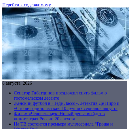
Перейти к содержимому
8 августа, 2026
Сенатор Гибатдинов предложил снять фильм о
гостомельском десанте
Женский футбол в «Теде Лассо», детектив Де Ниро и
«Сто лет одиночества». 10 лучших сериалов августа
Фильм «Человек-паук: Новый день» выйдет в
кинотеатрах России 20 августа
На ТВ состоится премьера мультсериала “Гроша и