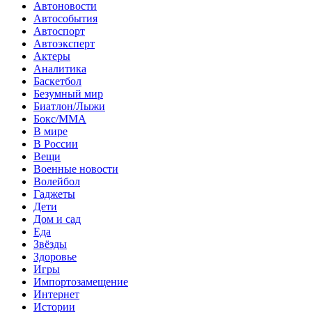
Автоновости
Автособытия
Автоспорт
Автоэксперт
Актеры
Аналитика
Баскетбол
Безумный мир
Биатлон/Лыжи
Бокс/MMA
В мире
В России
Вещи
Военные новости
Волейбол
Гаджеты
Дети
Дом и сад
Еда
Звёзды
Здоровье
Игры
Импортозамещение
Интернет
Истории