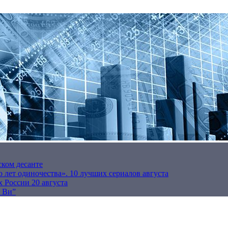
ском десанте
 лет одиночества». 10 лучших сериалов августа
 России 20 августа
р Ви”