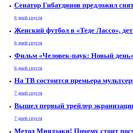
Сенатор Гибатдинов предложил снят
6 дней спустя
Женский футбол в «Теде Лассо», дет
6 дней спустя
Фильм «Человек-паук: Новый день» 
6 дней спустя
На ТВ состоится премьера мультсе
7 дней спустя
Вышел первый трейлер экранизации
7 дней спустя
Метод Миядзаки! Почему стоит пос