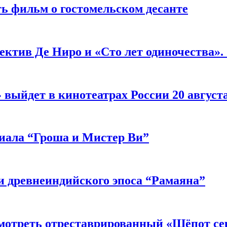
ь фильм о гостомельском десанте
ектив Де Ниро и «Сто лет одиночества».
выйдет в кинотеатрах России 20 август
риала “Гроша и Мистер Ви”
 древнеиндийского эпоса “Рамаяна”
мотреть отреставрированный «Шёпот се