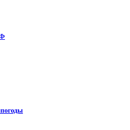
РФ
 погоды