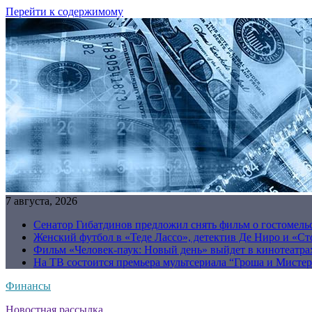
Перейти к содержимому
7 августа, 2026
Сенатор Гибатдинов предложил снять фильм о гостомель
Женский футбол в «Теде Лассо», детектив Де Ниро и «Сто
Фильм «Человек-паук: Новый день» выйдет в кинотеатрах
На ТВ состоится премьера мультсериала “Гроша и Мисте
Финансы
Новостная рассылка