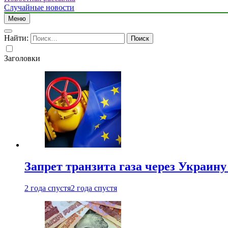
Случайные новости
Меню
Найти:
Заголовки
Запрет транзита газа через Украин
2 года спустя
2 года спустя