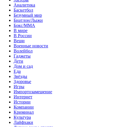
Аналитика
Баскетбол
Безумный мир
Биатлон/Лыжи
Бокс/MMA
В мире
В России
Вещи
Военные новости
Волейбол
Гаджеты
Дети
Дом и сад
Еда
Звёзды
Здоровье
Игры
Импортозамещение
Интернет
Истории
Компании
Криминал
Культура
Лайфхаки