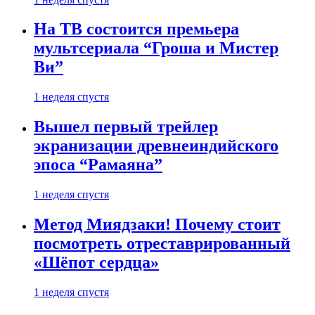
На ТВ состоится премьера
мультсериала “Гроша и Мистер
Ви”
1 неделя спустя
Вышел первый трейлер
экранизации древнеиндийского
эпоса “Рамаяна”
1 неделя спустя
Метод Миядзаки! Почему стоит
посмотреть отреставрированный
«Шёпот сердца»
1 неделя спустя