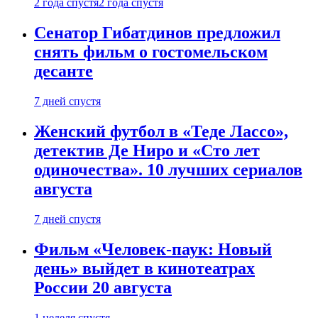
2 года спустя
2 года спустя
Сенатор Гибатдинов предложил
снять фильм о гостомельском
десанте
7 дней спустя
Женский футбол в «Теде Лассо»,
детектив Де Ниро и «Сто лет
одиночества». 10 лучших сериалов
августа
7 дней спустя
Фильм «Человек-паук: Новый
день» выйдет в кинотеатрах
России 20 августа
1 неделя спустя