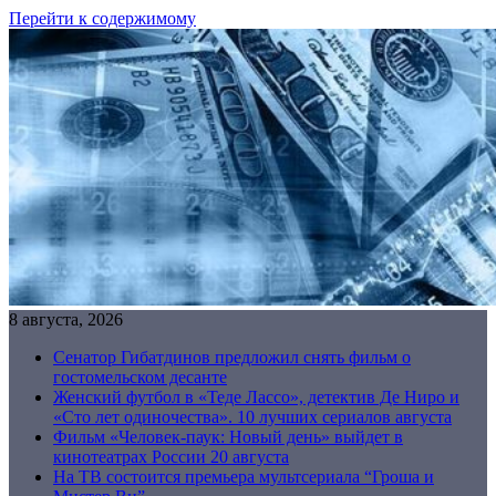
Перейти к содержимому
8 августа, 2026
Сенатор Гибатдинов предложил снять фильм о
гостомельском десанте
Женский футбол в «Теде Лассо», детектив Де Ниро и
«Сто лет одиночества». 10 лучших сериалов августа
Фильм «Человек-паук: Новый день» выйдет в
кинотеатрах России 20 августа
На ТВ состоится премьера мультсериала “Гроша и