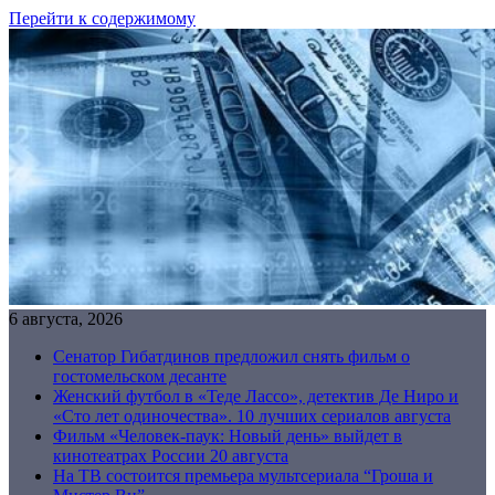
Перейти к содержимому
6 августа, 2026
Сенатор Гибатдинов предложил снять фильм о
гостомельском десанте
Женский футбол в «Теде Лассо», детектив Де Ниро и
«Сто лет одиночества». 10 лучших сериалов августа
Фильм «Человек-паук: Новый день» выйдет в
кинотеатрах России 20 августа
На ТВ состоится премьера мультсериала “Гроша и