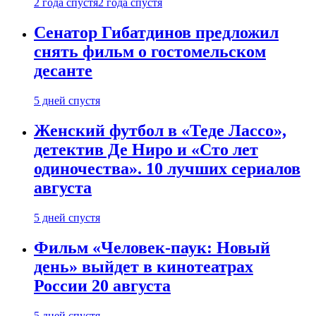
2 года спустя
2 года спустя
Сенатор Гибатдинов предложил
снять фильм о гостомельском
десанте
5 дней спустя
Женский футбол в «Теде Лассо»,
детектив Де Ниро и «Сто лет
одиночества». 10 лучших сериалов
августа
5 дней спустя
Фильм «Человек-паук: Новый
день» выйдет в кинотеатрах
России 20 августа
5 дней спустя