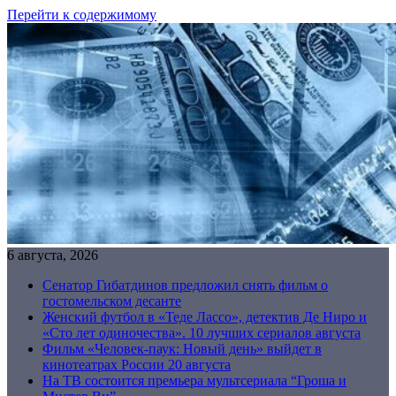
Перейти к содержимому
6 августа, 2026
Сенатор Гибатдинов предложил снять фильм о
гостомельском десанте
Женский футбол в «Теде Лассо», детектив Де Ниро и
«Сто лет одиночества». 10 лучших сериалов августа
Фильм «Человек-паук: Новый день» выйдет в
кинотеатрах России 20 августа
На ТВ состоится премьера мультсериала “Гроша и