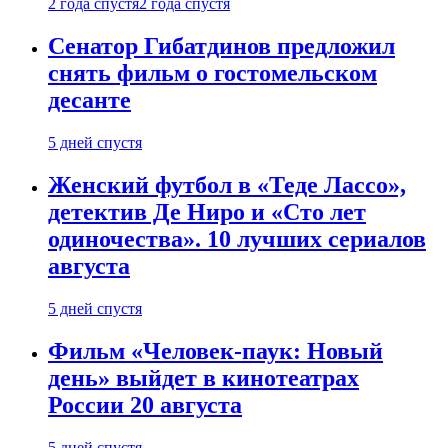
2 года спустя
2 года спустя
Сенатор Гибатдинов предложил
снять фильм о гостомельском
десанте
5 дней спустя
Женский футбол в «Теде Лассо»,
детектив Де Ниро и «Сто лет
одиночества». 10 лучших сериалов
августа
5 дней спустя
Фильм «Человек-паук: Новый
день» выйдет в кинотеатрах
России 20 августа
5 дней спустя