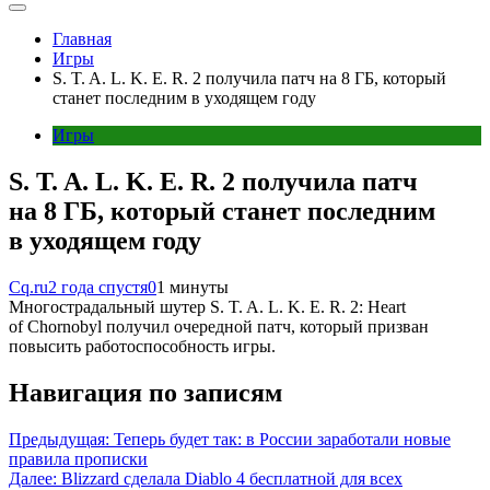
Главная
Игры
S. T. A. L. K. E. R. 2 получила патч на 8 ГБ, который
станет последним в уходящем году
Игры
S. T. A. L. K. E. R. 2 получила патч
на 8 ГБ, который станет последним
в уходящем году
Cq.ru
2 года спустя
0
1 минуты
Многострадальный шутер S. T. A. L. K. E. R. 2: Heart
of Chornobyl получил очередной патч, который призван
повысить работоспособность игры.
Навигация по записям
Предыдущая:
Теперь будет так: в России заработали новые
правила прописки
Далее:
Blizzard сделала Diablo 4 бесплатной для всех