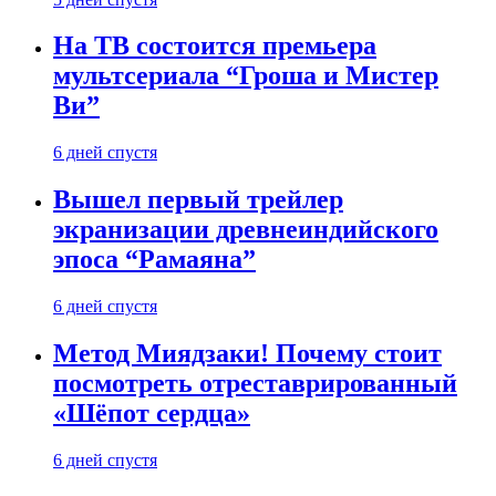
На ТВ состоится премьера
мультсериала “Гроша и Мистер
Ви”
6 дней спустя
Вышел первый трейлер
экранизации древнеиндийского
эпоса “Рамаяна”
6 дней спустя
Метод Миядзаки! Почему стоит
посмотреть отреставрированный
«Шёпот сердца»
6 дней спустя