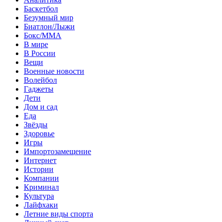
Баскетбол
Безумный мир
Биатлон/Лыжи
Бокс/MMA
В мире
В России
Вещи
Военные новости
Волейбол
Гаджеты
Дети
Дом и сад
Еда
Звёзды
Здоровье
Игры
Импортозамещение
Интернет
Истории
Компании
Криминал
Культура
Лайфхаки
Летние виды спорта