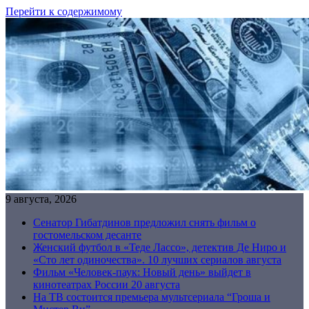
Перейти к содержимому
9 августа, 2026
Сенатор Гибатдинов предложил снять фильм о
гостомельском десанте
Женский футбол в «Теде Лассо», детектив Де Ниро и
«Сто лет одиночества». 10 лучших сериалов августа
Фильм «Человек-паук: Новый день» выйдет в
кинотеатрах России 20 августа
На ТВ состоится премьера мультсериала “Гроша и