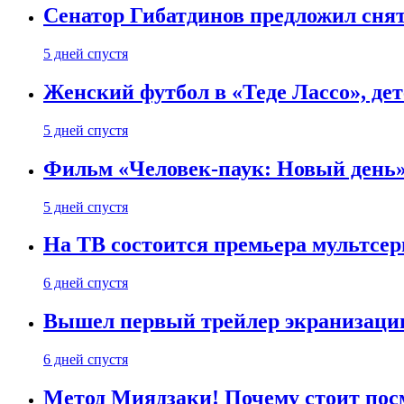
Сенатор Гибатдинов предложил снят
5 дней спустя
Женский футбол в «Теде Лассо», дет
5 дней спустя
Фильм «Человек-паук: Новый день» 
5 дней спустя
На ТВ состоится премьера мультсе
6 дней спустя
Вышел первый трейлер экранизации
6 дней спустя
Метод Миядзаки! Почему стоит пос