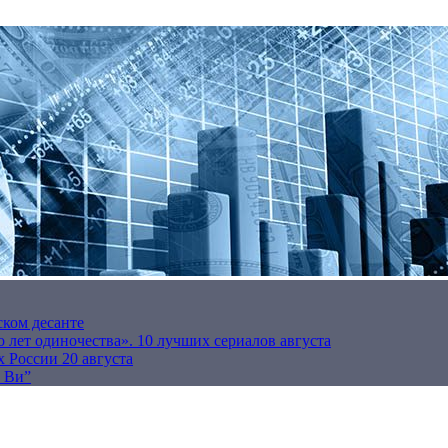
ском десанте
 лет одиночества». 10 лучших сериалов августа
 России 20 августа
р Ви”