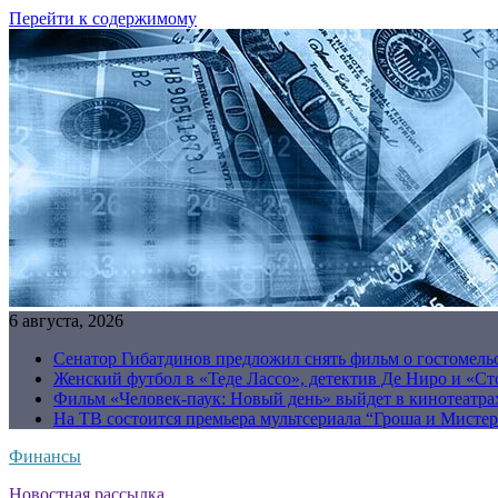
Перейти к содержимому
6 августа, 2026
Сенатор Гибатдинов предложил снять фильм о гостомель
Женский футбол в «Теде Лассо», детектив Де Ниро и «Сто
Фильм «Человек-паук: Новый день» выйдет в кинотеатрах
На ТВ состоится премьера мультсериала “Гроша и Мисте
Финансы
Новостная рассылка