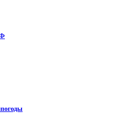
РФ
 погоды