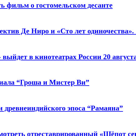
ь фильм о гостомельском десанте
ектив Де Ниро и «Сто лет одиночества».
выйдет в кинотеатрах России 20 август
риала “Гроша и Мистер Ви”
 древнеиндийского эпоса “Рамаяна”
мотреть отреставрированный «Шёпот се