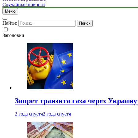
Случайные новости
Меню
Найти:
Заголовки
Запрет транзита газа через Украин
2 года спустя
2 года спустя