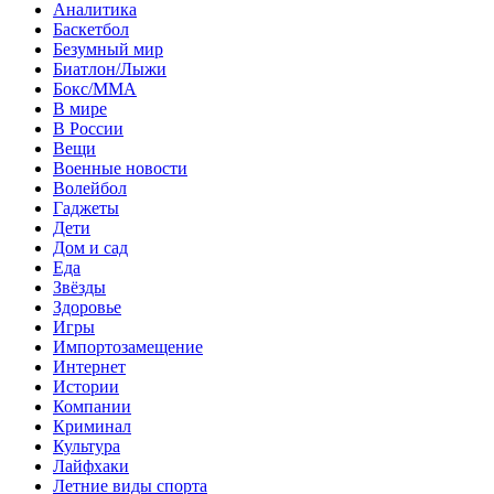
Аналитика
Баскетбол
Безумный мир
Биатлон/Лыжи
Бокс/MMA
В мире
В России
Вещи
Военные новости
Волейбол
Гаджеты
Дети
Дом и сад
Еда
Звёзды
Здоровье
Игры
Импортозамещение
Интернет
Истории
Компании
Криминал
Культура
Лайфхаки
Летние виды спорта