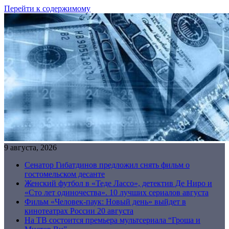
Перейти к содержимому
9 августа, 2026
Сенатор Гибатдинов предложил снять фильм о
гостомельском десанте
Женский футбол в «Теде Лассо», детектив Де Ниро и
«Сто лет одиночества». 10 лучших сериалов августа
Фильм «Человек-паук: Новый день» выйдет в
кинотеатрах России 20 августа
На ТВ состоится премьера мультсериала “Гроша и