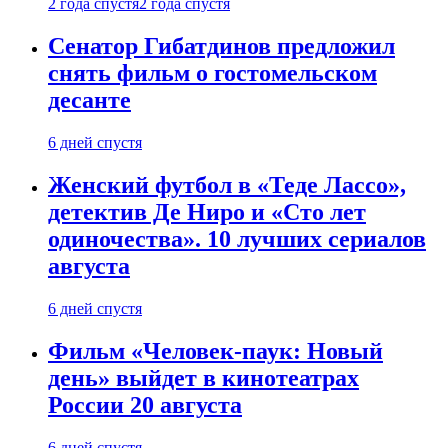
2 года спустя
2 года спустя
Сенатор Гибатдинов предложил
снять фильм о гостомельском
десанте
6 дней спустя
Женский футбол в «Теде Лассо»,
детектив Де Ниро и «Сто лет
одиночества». 10 лучших сериалов
августа
6 дней спустя
Фильм «Человек-паук: Новый
день» выйдет в кинотеатрах
России 20 августа
6 дней спустя