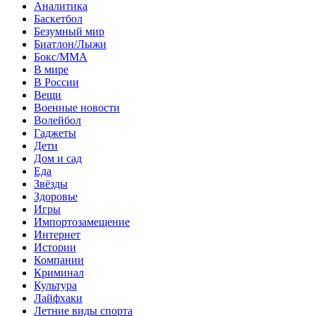
Аналитика
Баскетбол
Безумный мир
Биатлон/Лыжи
Бокс/MMA
В мире
В России
Вещи
Военные новости
Волейбол
Гаджеты
Дети
Дом и сад
Еда
Звёзды
Здоровье
Игры
Импортозамещение
Интернет
Истории
Компании
Криминал
Культура
Лайфхаки
Летние виды спорта