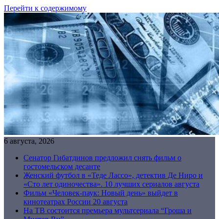
Перейти к содержимому
6 августа, 2026
Сенатор Гибатдинов предложил снять фильм о
гостомельском десанте
Женский футбол в «Теде Лассо», детектив Де Ниро и
«Сто лет одиночества». 10 лучших сериалов августа
Фильм «Человек-паук: Новый день» выйдет в
кинотеатрах России 20 августа
На ТВ состоится премьера мультсериала “Гроша и