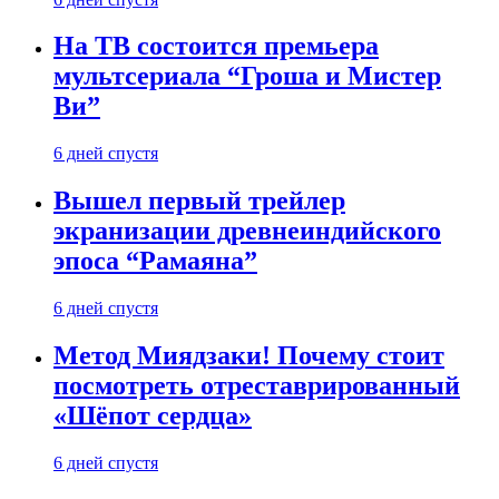
На ТВ состоится премьера
мультсериала “Гроша и Мистер
Ви”
6 дней спустя
Вышел первый трейлер
экранизации древнеиндийского
эпоса “Рамаяна”
6 дней спустя
Метод Миядзаки! Почему стоит
посмотреть отреставрированный
«Шёпот сердца»
6 дней спустя