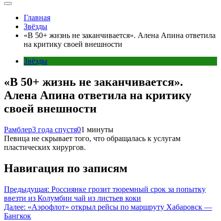
Главная
Звёзды
«В 50+ жизнь не заканчивается». Алена Апина ответила
на критику своей внешности
Звёзды
«В 50+ жизнь не заканчивается».
Алена Апина ответила на критику
своей внешности
Рамблер
3 года спустя
0
1 минуты
Певица не скрывает того, что обращалась к услугам
пластических хирургов.
Навигация по записям
Предыдущая:
Россиянке грозит тюремный срок за попытку
ввезти из Колумбии чай из листьев коки
Далее:
«Аэрофлот» открыл рейсы по маршруту Хабаровск —
Бангкок