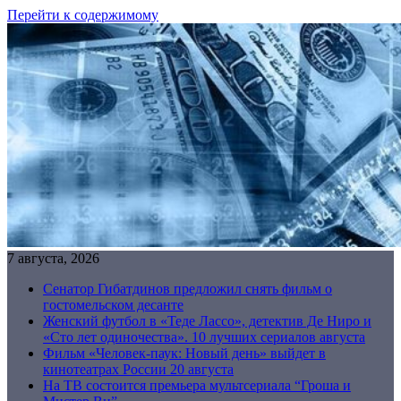
Перейти к содержимому
7 августа, 2026
Сенатор Гибатдинов предложил снять фильм о
гостомельском десанте
Женский футбол в «Теде Лассо», детектив Де Ниро и
«Сто лет одиночества». 10 лучших сериалов августа
Фильм «Человек-паук: Новый день» выйдет в
кинотеатрах России 20 августа
На ТВ состоится премьера мультсериала “Гроша и