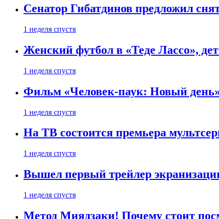
Сенатор Гибатдинов предложил снят
1 неделя спустя
Женский футбол в «Теде Лассо», дет
1 неделя спустя
Фильм «Человек-паук: Новый день» 
1 неделя спустя
На ТВ состоится премьера мультсе
1 неделя спустя
Вышел первый трейлер экранизации
1 неделя спустя
Метод Миядзаки! Почему стоит пос