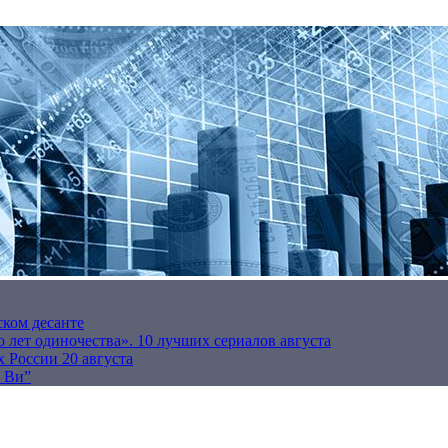
ском десанте
 лет одиночества». 10 лучших сериалов августа
 России 20 августа
р Ви”