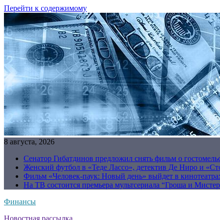
Перейти к содержимому
8 августа, 2026
Сенатор Гибатдинов предложил снять фильм о гостомель
Женский футбол в «Теде Лассо», детектив Де Ниро и «Сто
Фильм «Человек-паук: Новый день» выйдет в кинотеатрах
На ТВ состоится премьера мультсериала “Гроша и Мисте
Финансы
Новостная рассылка