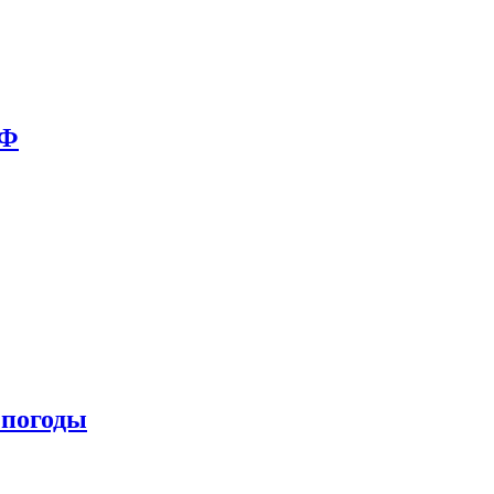
РФ
 погоды