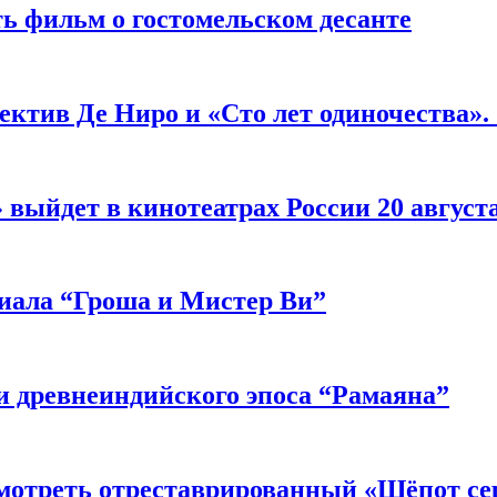
ь фильм о гостомельском десанте
ектив Де Ниро и «Сто лет одиночества».
выйдет в кинотеатрах России 20 август
риала “Гроша и Мистер Ви”
 древнеиндийского эпоса “Рамаяна”
мотреть отреставрированный «Шёпот се