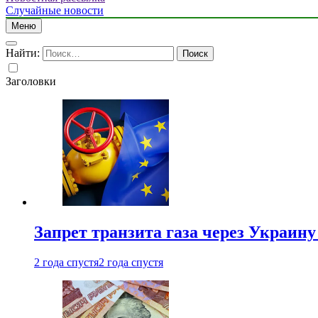
Случайные новости
Меню
Найти:
Заголовки
Запрет транзита газа через Украин
2 года спустя
2 года спустя