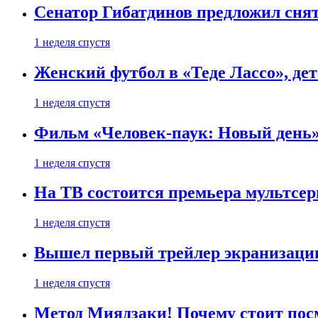
Сенатор Гибатдинов предложил снят
1 неделя спустя
Женский футбол в «Теде Лассо», дет
1 неделя спустя
Фильм «Человек-паук: Новый день» 
1 неделя спустя
На ТВ состоится премьера мультсе
1 неделя спустя
Вышел первый трейлер экранизации
1 неделя спустя
Метод Миядзаки! Почему стоит пос