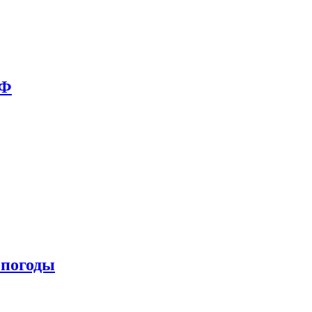
РФ
 погоды