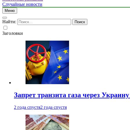
Случайные новости
Меню
Найти:
Заголовки
Запрет транзита газа через Украин
2 года спустя
2 года спустя