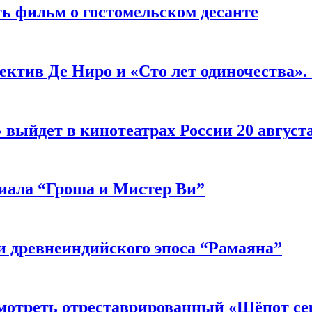
ь фильм о гостомельском десанте
ектив Де Ниро и «Сто лет одиночества».
выйдет в кинотеатрах России 20 август
риала “Гроша и Мистер Ви”
 древнеиндийского эпоса “Рамаяна”
мотреть отреставрированный «Шёпот се