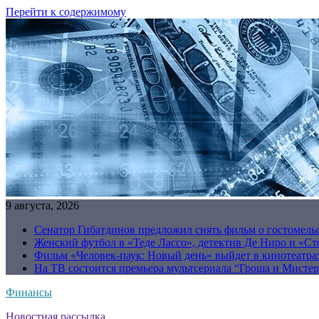
Перейти к содержимому
9 августа, 2026
Сенатор Гибатдинов предложил снять фильм о гостомель
Женский футбол в «Теде Лассо», детектив Де Ниро и «Сто
Фильм «Человек-паук: Новый день» выйдет в кинотеатрах
На ТВ состоится премьера мультсериала “Гроша и Мисте
Финансы
Новостная рассылка