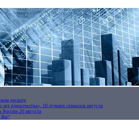
ском десанте
 лет одиночества». 10 лучших сериалов августа
 России 20 августа
р Ви”