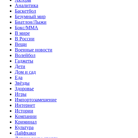
Аналитика
Баскетбол
Безумный мир
Биатлон/Лыжи
Бокс/MMA
В мире
В России
Вещи
Военные новости
Волейбол
Гаджеты
Дети
Дом и сад
Еда
Звёзды
Здоровье
Игры
Импортозамещение
Интернет
Истории
Компании
Криминал
Культура
Лайфхаки