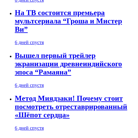
На ТВ состоится премьера
мультсериала “Гроша и Мистер
Ви”
6 дней спустя
Вышел первый трейлер
экранизации древнеиндийского
эпоса “Рамаяна”
6 дней спустя
Метод Миядзаки! Почему стоит
посмотреть отреставрированный
«Шёпот сердца»
6 дней спустя