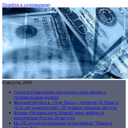
Перейти к содержимому
6 августа, 2026
Сенатор Гибатдинов предложил снять фильм о
гостомельском десанте
Женский футбол в «Теде Лассо», детектив Де Ниро и
«Сто лет одиночества». 10 лучших сериалов августа
Фильм «Человек-паук: Новый день» выйдет в
кинотеатрах России 20 августа
На ТВ состоится премьера мультсериала “Гроша и