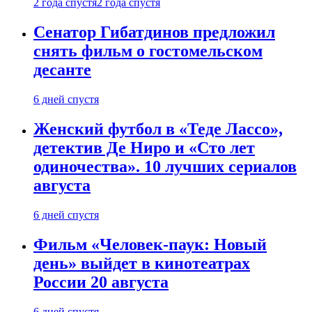
2 года спустя
2 года спустя
Сенатор Гибатдинов предложил
снять фильм о гостомельском
десанте
6 дней спустя
Женский футбол в «Теде Лассо»,
детектив Де Ниро и «Сто лет
одиночества». 10 лучших сериалов
августа
6 дней спустя
Фильм «Человек-паук: Новый
день» выйдет в кинотеатрах
России 20 августа
6 дней спустя