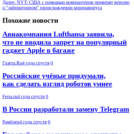
Далее:
NYT: США с помощью компьютеров проверят версию
о “лабораторном” происхождении коронавируса
Похожие новости
Авиакомпания Lufthansa заявила,
что не вводила запрет на популярный
гаджет Apple в багаже
Газета.Ru
4 года спустя
0
Российские учёные придумали,
как сделать взгляд роботов умнее
Ferra.ru
4 года спустя
0
В России разработали замену Telegram
Рамблер
4 года спустя
0