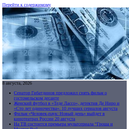
Перейти к содержимому
8 августа, 2026
Сенатор Гибатдинов предложил снять фильм о
гостомельском десанте
Женский футбол в «Теде Лассо», детектив Де Ниро и
«Сто лет одиночества». 10 лучших сериалов августа
Фильм «Человек-паук: Новый день» выйдет в
кинотеатрах России 20 августа
На ТВ состоится премьера мультсериала “Гроша и