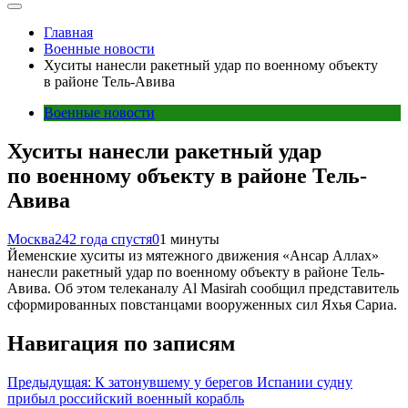
Главная
Военные новости
Хуситы нанесли ракетный удар по военному объекту
в районе Тель-Авива
Военные новости
Хуситы нанесли ракетный удар
по военному объекту в районе Тель-
Авива
Москва24
2 года спустя
0
1 минуты
Йеменские хуситы из мятежного движения «Ансар Аллах»
нанесли ракетный удар по военному объекту в районе Тель-
Авива. Об этом телеканалу Al Masirah сообщил представитель
сформированных повстанцами вооруженных сил Яхья Сариа.
Навигация по записям
Предыдущая:
К затонувшему у берегов Испании судну
прибыл российский военный корабль