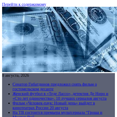
Перейти к содержимому
8 августа, 2026
Сенатор Гибатдинов предложил снять фильм о
гостомельском десанте
Женский футбол в «Теде Лассо», детектив Де Ниро и
«Сто лет одиночества». 10 лучших сериалов августа
Фильм «Человек-паук: Новый день» выйдет в
кинотеатрах России 20 августа
На ТВ состоится премьера мультсериала “Гроша и