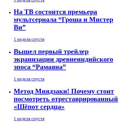
На ТВ состоится премьера
мультсериала “Гроша и Мистер
Ви”
1 неделя спустя
Вышел первый трейлер
экранизации древнеиндийского
эпоса “Рамаяна”
1 неделя спустя
Метод Миядзаки! Почему стоит
посмотреть отреставрированный
«Шёпот сердца»
1 неделя спустя