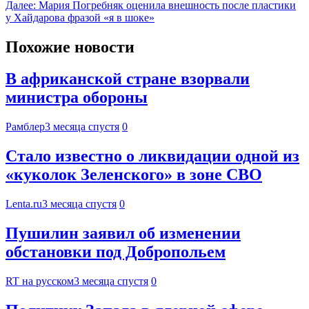
Далее:
Мария Погребняк оценила внешность после пластики
у Хайдарова фразой «я в шоке»
Похожие новости
В африканской стране взорвали
министра обороны
Рамблер
3 месяца спустя
0
Стало известно о ликвидации одной из
«куколок Зеленского» в зоне СВО
Lenta.ru
3 месяца спустя
0
Пушилин заявил об изменении
обстановки под Добропольем
RT на русском
3 месяца спустя
0