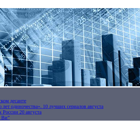
ском десанте
 лет одиночества». 10 лучших сериалов августа
 России 20 августа
р Ви”