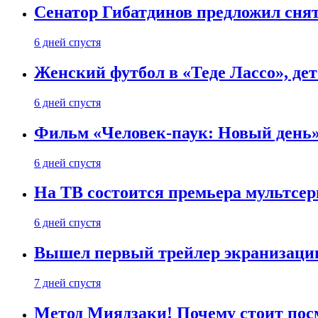
Сенатор Гибатдинов предложил снят
6 дней спустя
Женский футбол в «Теде Лассо», дет
6 дней спустя
Фильм «Человек-паук: Новый день» 
6 дней спустя
На ТВ состоится премьера мультсе
6 дней спустя
Вышел первый трейлер экранизации
7 дней спустя
Метод Миядзаки! Почему стоит пос