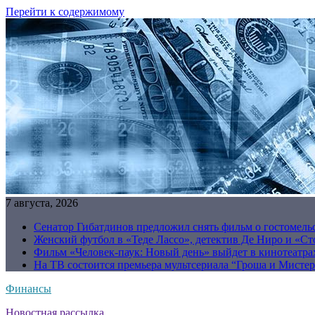
Перейти к содержимому
7 августа, 2026
Сенатор Гибатдинов предложил снять фильм о гостомель
Женский футбол в «Теде Лассо», детектив Де Ниро и «Сто
Фильм «Человек-паук: Новый день» выйдет в кинотеатрах
На ТВ состоится премьера мультсериала “Гроша и Мисте
Финансы
Новостная рассылка