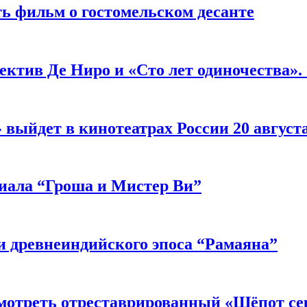
ь фильм о гостомельском десанте
ектив Де Ниро и «Сто лет одиночества».
выйдет в кинотеатрах России 20 август
риала “Гроша и Мистер Ви”
 древнеиндийского эпоса “Рамаяна”
мотреть отреставрированный «Шёпот се