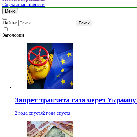
Случайные новости
Меню
Найти:
Заголовки
Запрет транзита газа через Украин
2 года спустя
2 года спустя