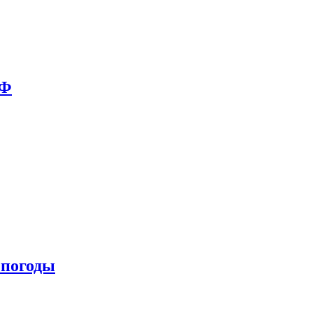
РФ
 погоды