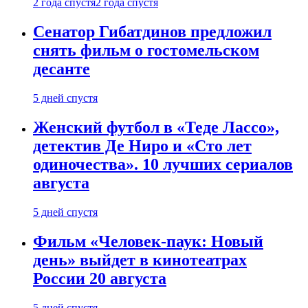
2 года спустя
2 года спустя
Сенатор Гибатдинов предложил
снять фильм о гостомельском
десанте
5 дней спустя
Женский футбол в «Теде Лассо»,
детектив Де Ниро и «Сто лет
одиночества». 10 лучших сериалов
августа
5 дней спустя
Фильм «Человек-паук: Новый
день» выйдет в кинотеатрах
России 20 августа
5 дней спустя