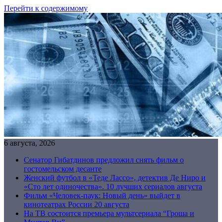
Перейти к содержимому
6 августа, 2026
Сенатор Гибатдинов предложил снять фильм о
гостомельском десанте
Женский футбол в «Теде Лассо», детектив Де Ниро и
«Сто лет одиночества». 10 лучших сериалов августа
Фильм «Человек-паук: Новый день» выйдет в
кинотеатрах России 20 августа
На ТВ состоится премьера мультсериала “Гроша и