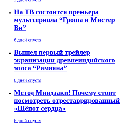
На ТВ состоится премьера
мультсериала “Гроша и Мистер
Ви”
6 дней спустя
Вышел первый трейлер
экранизации древнеиндийского
эпоса “Рамаяна”
6 дней спустя
Метод Миядзаки! Почему стоит
посмотреть отреставрированный
«Шёпот сердца»
6 дней спустя