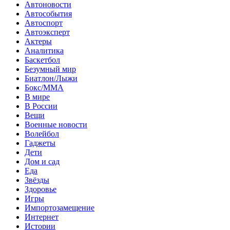
Автоновости
Автособытия
Автоспорт
Автоэксперт
Актеры
Аналитика
Баскетбол
Безумный мир
Биатлон/Лыжи
Бокс/MMA
В мире
В России
Вещи
Военные новости
Волейбол
Гаджеты
Дети
Дом и сад
Еда
Звёзды
Здоровье
Игры
Импортозамещение
Интернет
Истории