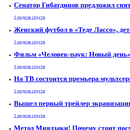
Сенатор Гибатдинов предложил снят
1 неделя спустя
Женский футбол в «Теде Лассо», дет
1 неделя спустя
Фильм «Человек-паук: Новый день» 
1 неделя спустя
На ТВ состоится премьера мультсе
1 неделя спустя
Вышел первый трейлер экранизации
1 неделя спустя
Метод Миядзаки! Почему стоит пос