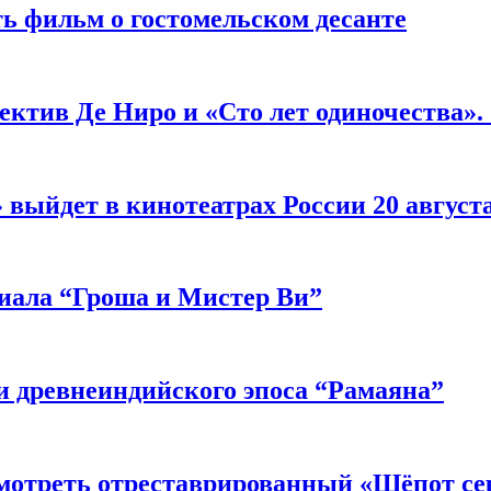
ь фильм о гостомельском десанте
ектив Де Ниро и «Сто лет одиночества».
выйдет в кинотеатрах России 20 август
риала “Гроша и Мистер Ви”
 древнеиндийского эпоса “Рамаяна”
мотреть отреставрированный «Шёпот се