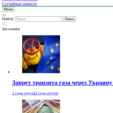
Случайные новости
Меню
Найти:
Заголовки
Запрет транзита газа через Украин
2 года спустя
2 года спустя