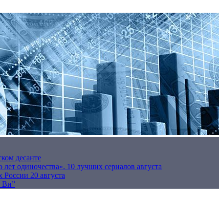
ском десанте
 лет одиночества». 10 лучших сериалов августа
 России 20 августа
р Ви”