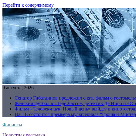
Перейти к содержимому
9 августа, 2026
Сенатор Гибатдинов предложил снять фильм о гостомель
Женский футбол в «Теде Лассо», детектив Де Ниро и «Сто
Фильм «Человек-паук: Новый день» выйдет в кинотеатрах
На ТВ состоится премьера мультсериала “Гроша и Мисте
Финансы
Новостная рассылка