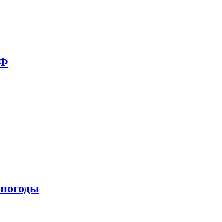
РФ
 погоды