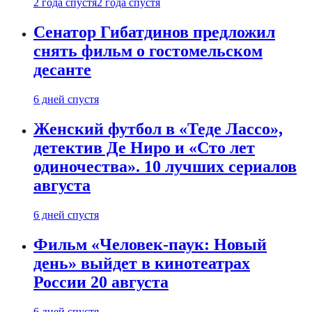
2 года спустя
2 года спустя
Сенатор Гибатдинов предложил
снять фильм о гостомельском
десанте
6 дней спустя
Женский футбол в «Теде Лассо»,
детектив Де Ниро и «Сто лет
одиночества». 10 лучших сериалов
августа
6 дней спустя
Фильм «Человек-паук: Новый
день» выйдет в кинотеатрах
России 20 августа
6 дней спустя