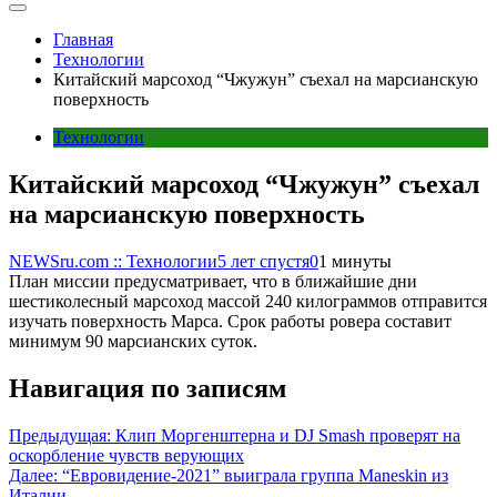
Главная
Технологии
Китайский марсоход “Чжужун” съехал на марсианскую
поверхность
Технологии
Китайский марсоход “Чжужун” съехал
на марсианскую поверхность
NEWSru.com :: Технологии
5 лет спустя
0
1 минуты
План миссии предусматривает, что в ближайшие дни
шестиколесный марсоход массой 240 килограммов отправится
изучать поверхность Марса. Срок работы ровера составит
минимум 90 марсианских суток.
Навигация по записям
Предыдущая:
Клип Моргенштерна и DJ Smash проверят на
оскорбление чувств верующих
Далее:
“Евровидение-2021” выиграла группа Maneskin из
Италии