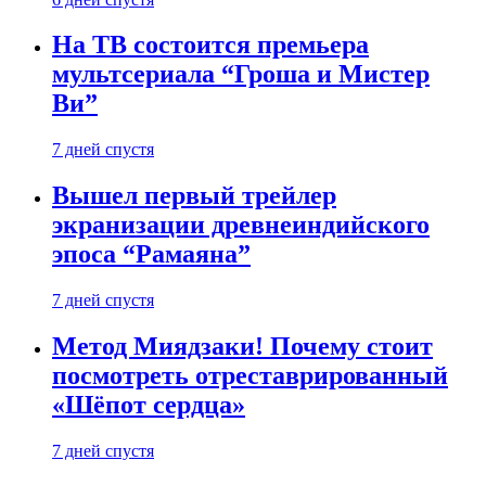
На ТВ состоится премьера
мультсериала “Гроша и Мистер
Ви”
7 дней спустя
Вышел первый трейлер
экранизации древнеиндийского
эпоса “Рамаяна”
7 дней спустя
Метод Миядзаки! Почему стоит
посмотреть отреставрированный
«Шёпот сердца»
7 дней спустя