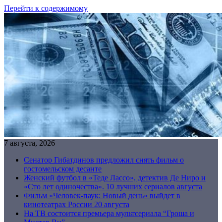
Перейти к содержимому
7 августа, 2026
Сенатор Гибатдинов предложил снять фильм о
гостомельском десанте
Женский футбол в «Теде Лассо», детектив Де Ниро и
«Сто лет одиночества». 10 лучших сериалов августа
Фильм «Человек-паук: Новый день» выйдет в
кинотеатрах России 20 августа
На ТВ состоится премьера мультсериала “Гроша и