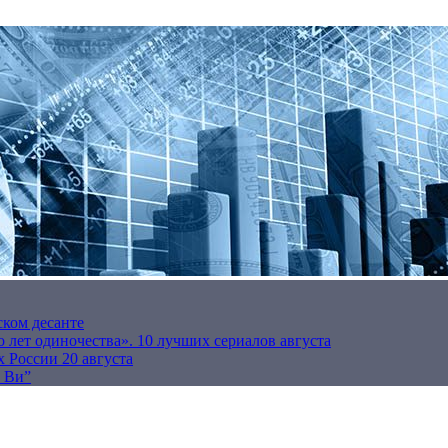
ском десанте
 лет одиночества». 10 лучших сериалов августа
 России 20 августа
р Ви”