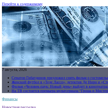
Перейти к содержимому
7 августа, 2026
Сенатор Гибатдинов предложил снять фильм о гостомель
Женский футбол в «Теде Лассо», детектив Де Ниро и «Сто
Фильм «Человек-паук: Новый день» выйдет в кинотеатрах
На ТВ состоится премьера мультсериала “Гроша и Мисте
Финансы
Новостная рассылка