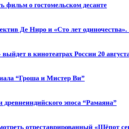
ь фильм о гостомельском десанте
ектив Де Ниро и «Сто лет одиночества».
выйдет в кинотеатрах России 20 август
риала “Гроша и Мистер Ви”
 древнеиндийского эпоса “Рамаяна”
мотреть отреставрированный «Шёпот се