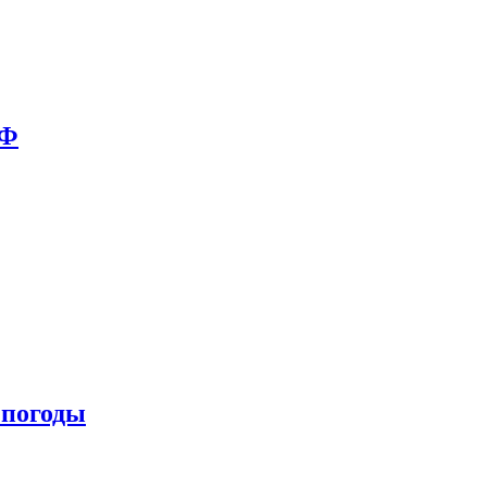
РФ
 погоды