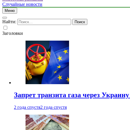
Случайные новости
Меню
Найти:
Заголовки
Запрет транзита газа через Украин
2 года спустя
2 года спустя