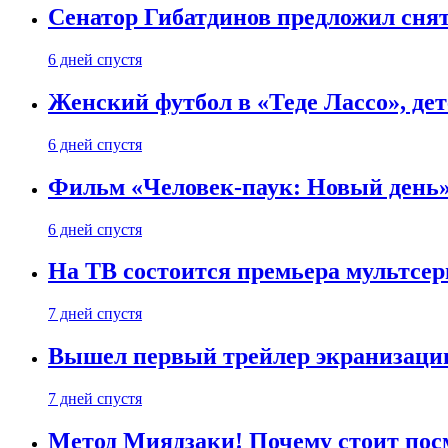
Сенатор Гибатдинов предложил снят
6 дней спустя
Женский футбол в «Теде Лассо», дет
6 дней спустя
Фильм «Человек-паук: Новый день» 
6 дней спустя
На ТВ состоится премьера мультсе
7 дней спустя
Вышел первый трейлер экранизации
7 дней спустя
Метод Миядзаки! Почему стоит пос